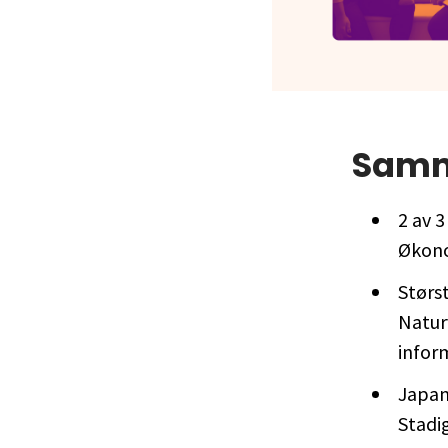
Sam
2 av 3
Økono
Størs
Natur
infor
Japan
Stadig