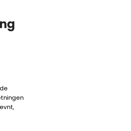
ing
ede
etningen
evnt,