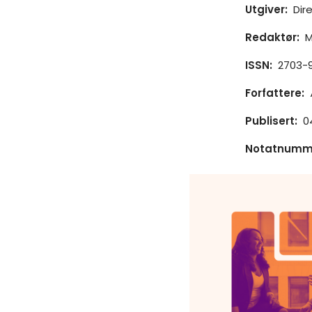
Utgiver
:
Dir
Redaktør
:
M
ISSN
:
2703-9
Forfattere
:
Publisert
:
0
Notatnumm