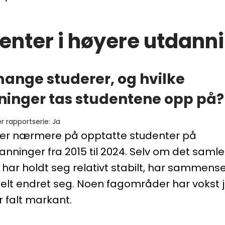
enter i høyere utdann
ange studerer, og hvilke
inger tas studentene opp på?
er rapportserie
:
Ja
ser nærmere på opptatte studenter på
nninger fra 2015 til 2024. Selv om det saml
har holdt seg relativt stabilt, har sammens
felt endret seg. Noen fagområder har vokst j
 falt markant.