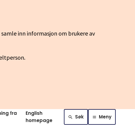
g samle inn informasjon om brukere av
keltperson.
ing fra
English
Søk
Meny
homepage