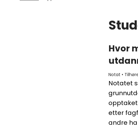
Stud
Hvor m
utdann
Notat
•
Tilhør
Notatet 
grunnutda
opptaket 
etter fag
andre har