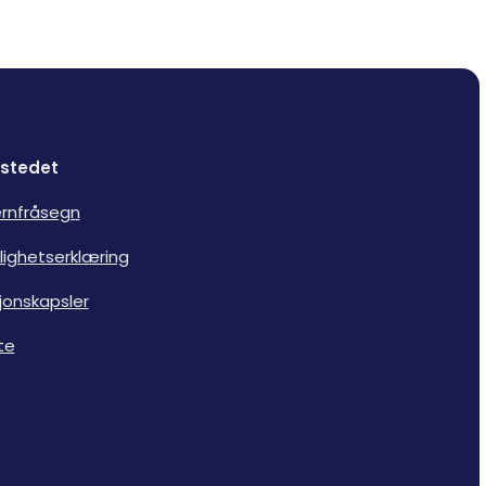
stedet
rnfråsegn
lighetserklæring
jonskapsler
te