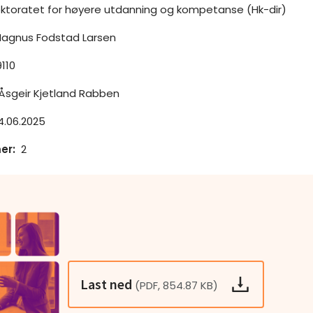
ektoratet for høyere utdanning og kompetanse (Hk-dir)
agnus Fodstad Larsen
110
Åsgeir Kjetland Rabben
4.06.2025
er
:
2
Last ned
(PDF, 854.87 KB)