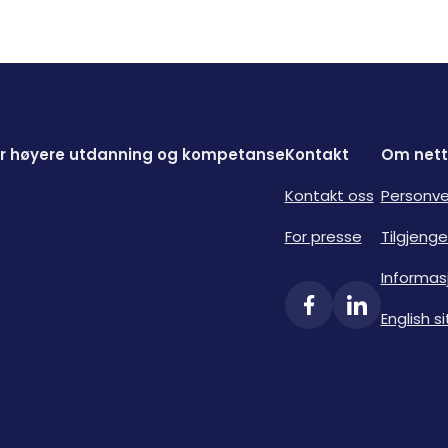
for høyere utdanning og kompetanse
Kontakt
Om nett
Kontakt oss
Personve
For presse
Tilgjenge
Informas
English si