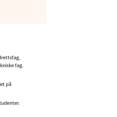
drettsfag,
kniske fag.
et på
tudenter.