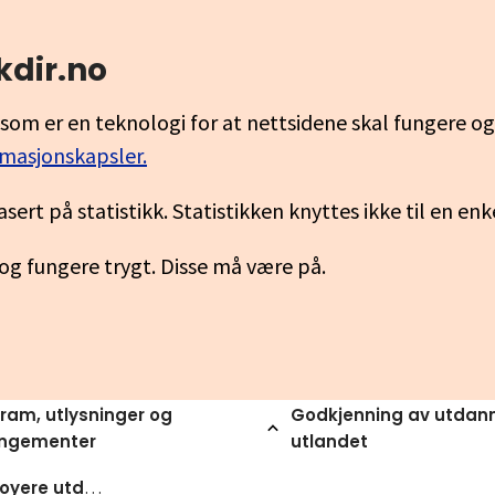
kdir.no
som er en teknologi for at nettsidene skal fungere o
rmasjonskapsler.
asert på statistikk. Statistikken knyttes ikke til en en
 og fungere trygt. Disse må være på.
ram, utlysninger og
Godkjenning av utdann
angementer
utlandet
Studenter i hoyere utdanning hvor mange studerer og hvilke utdanninger tas studentene opp pa