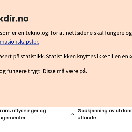
kdir.no
som er en teknologi for at nettsidene skal fungere o
rmasjonskapsler.
asert på statistikk. Statistikken knyttes ikke til en en
 og fungere trygt. Disse må være på.
ram, utlysninger og
Godkjenning av utdann
angementer
utlandet