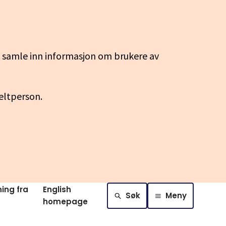
g samle inn informasjon om brukere av
keltperson.
ing fra
English
Søk
Meny
homepage