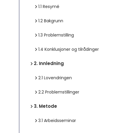
1.1
Resymé
1.2
Bakgrunn
1.3
Problemstilling
1.4
Konklusjoner og tilrådinger
2.
Innledning
2.1
Lovendringen
2.2
Problemstillinger
3.
Metode
3.1
Arbeidsseminar