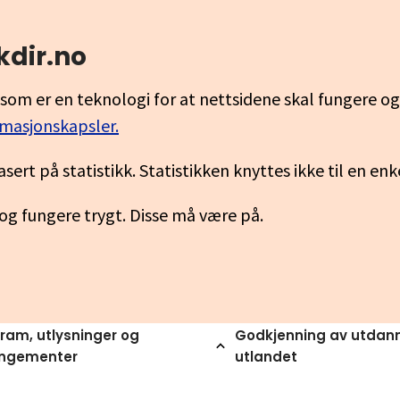
kdir.no
som er en teknologi for at nettsidene skal fungere o
rmasjonskapsler.
asert på statistikk. Statistikken knyttes ikke til en en
 og fungere trygt. Disse må være på.
ram, utlysninger og
Godkjenning av utdann
angementer
utlandet