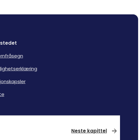
stedet
rnfråsegn
lighetserklæring
jonskapsler
te
Neste kapittel