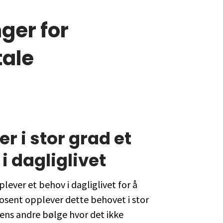
ger for
tale
r i stor grad et
 dagliglivet
ever et behov i dagliglivet for å
prosent opplever dette behovet i stor
ingens andre bølge hvor det ikke