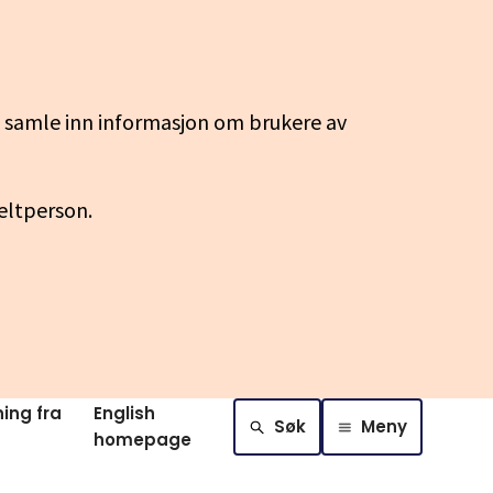
g samle inn informasjon om brukere av
keltperson.
ing fra
English
Søk
Meny
homepage