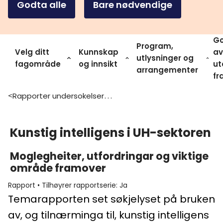
Godta alle
Bare nødvendige
Go
Program,
Velg ditt
Kunnskap
av
utlysninger og
fagområde
og innsikt
ut
arrangementer
fr
Rapporter undersokelser og statistikk
>
Kunstig intelligens i UH-sektoren
Moglegheiter, utfordringar og viktige
område framover
Rapport
•
Tilhøyrer rapportserie
:
Ja
Temarapporten set søkjelyset på bruken
av, og tilnærminga til, kunstig intelligens