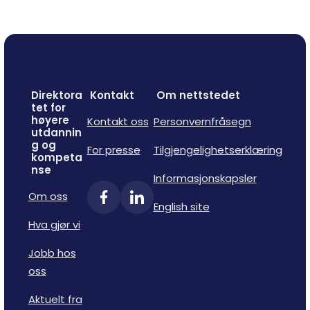
Direktora
Kontakt
Om nettstedet
tet for
høyere
Kontakt oss
Personvernfråsegn
utdannin
g og
For presse
Tilgjengelighetserklæring
kompeta
nse
Informasjonskapsler
Om oss
English site
Hva gjør vi
Jobb hos
oss
Aktuelt fra