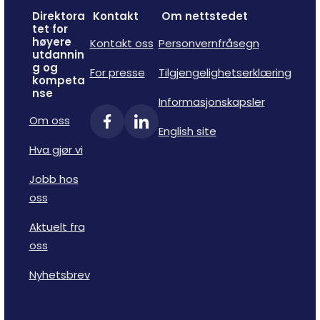
Direktora
Kontakt
Om nettstedet
tet for
høyere
Kontakt oss
Personvernfråsegn
utdannin
g og
For presse
Tilgjengelighetserklæring
kompeta
nse
Informasjonskapsler
Om oss
English site
Hva gjør vi
Jobb hos
oss
Aktuelt fra
oss
Nyhetsbrev