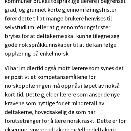
kommuner brukes tospråklige lærere i begrenset
grad, og grunnet korte gjennomføringsfrister
fører dette til at mange brukere henvises til
selvstudium, eller at gjennomføringsfrister
brytes for at deltakerne skal kunne tilegne seg
gode nok språkkunnskaper til at de kan følge
opplæring på enkel norsk.
Vi har imidlertid også møtt lærere som synes det
er positivt at kompetansemålene for
norskopplæringen må oppnås i løpet av nokså
kort tid. Dette gjelder lærere som anser de nye
kravene som nyttige for et mindretall av
deltakerne, hovedsakelig de som har
forutsetninger for å lære norsk raskt. Dette er for
eksempel yngre deltakere og/eller deltakere