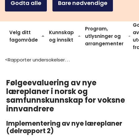
Godta alle
Bare nødvendige
Go
Program,
Velg ditt
Kunnskap
av
utlysninger og
fagområde
og innsikt
ut
arrangementer
fr
Rapporter undersokelser og statistikk
>
Følgeevaluering av nye
læreplaner i norsk og
samfunnskunnskap for voksne
innvandrere
Implementering av nye læreplaner
(delrapport 2)