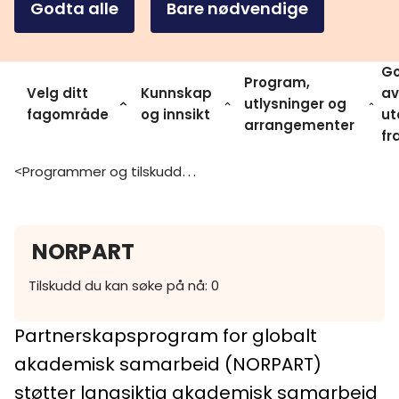
Godta alle
Bare nødvendige
Go
Program,
Velg ditt
Kunnskap
av
utlysninger og
fagområde
og innsikt
ut
arrangementer
fr
Programmer og tilskuddsordninger
>
NORPART
Tilskudd du kan søke på nå: 0
Partnerskapsprogram for globalt
akademisk samarbeid (NORPART)
støtter langsiktig akademisk samarbeid