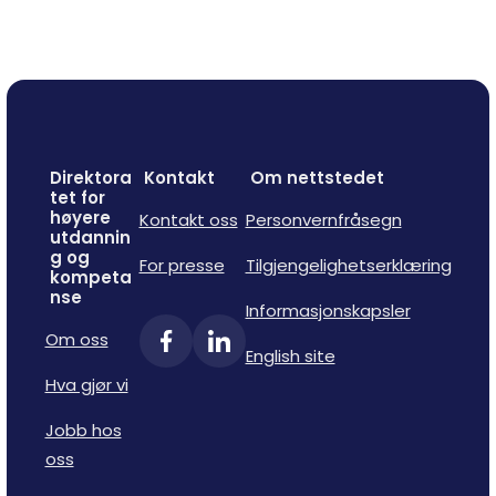
Direktora
Kontakt
Om nettstedet
tet for
høyere
Kontakt oss
Personvernfråsegn
utdannin
g og
For presse
Tilgjengelighetserklæring
kompeta
nse
Informasjonskapsler
Om oss
English site
Hva gjør vi
Jobb hos
oss