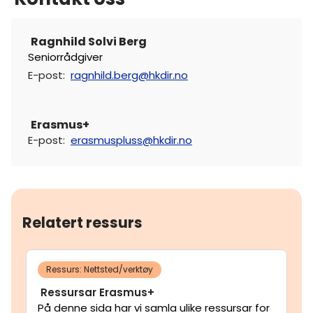
Ragnhild Solvi Berg
Seniorrådgiver
E-post
:
ragnhild.berg@hkdir.no
Erasmus+
E-post
:
erasmuspluss@hkdir.no
Relatert ressurs
Ressurs: Nettsted/verktøy
Ressursar Erasmus+
På denne sida har vi samla ulike ressursar for