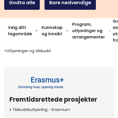
Godta alle
Bare nødvendige
Go
Program,
Velg ditt
Kunnskap
av
utlysninger og
fagområde
og innsikt
ut
arrangementer
fr
Utlysninger og tilskudd
>
Fremtidsrettede prosjekter
Tilskuddsutlysning
-
Erasmus+