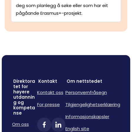
deg som planlegg å søke eller som har eit
pågåande Erasmus+-prosjekt.
Direktora
Kontakt
Om nettstedet
tet for
høyere
Kontakt oss
Personvernfråsegn
utdannin
g og
For presse
Tilgjengelighetserklæring
kompeta
nse
Informasjonskapsler
Om oss
English site