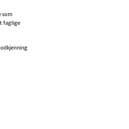
e som
t faglige
.
 godkjenning