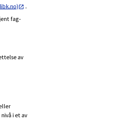
dibk.no)
.
jent fag-
ettelse av
ller
ivå i et av