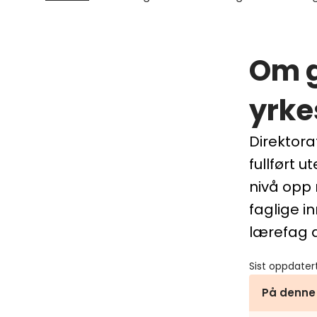
Om g
yrke
Direktor
fullført 
nivå opp
faglige i
lærefag d
Sist oppdater
På denne