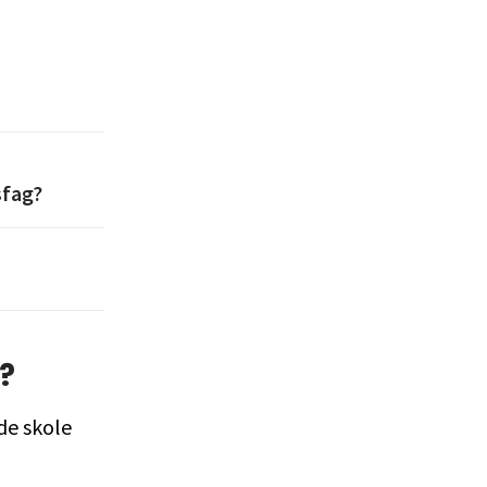
sfag?
?
de skole