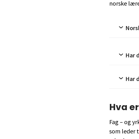
norske lær
Nors
Har d
Har d
Hva er
Fag – og yr
som leder t