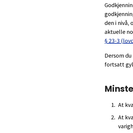
Godkjennin
godkjennin
den i nivå,
aktuelle no
§ 23-3 (lov
Dersom du 
fortsatt gyl
Minste
At kva
At kva
varigh