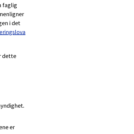
 faglig
mmenligner
en i det
ringslova
 dette
myndighet.
ene er