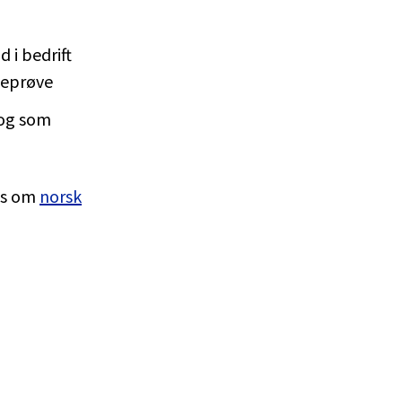
 i bedrift
neprøve
 og som
es om
norsk