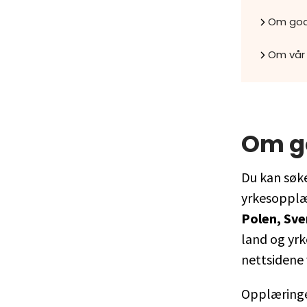
Om god
Om vår
Om g
Du kan søke
yrkesopplæ
Polen, Sve
land og yrk
nettsidene 
Opplæringe