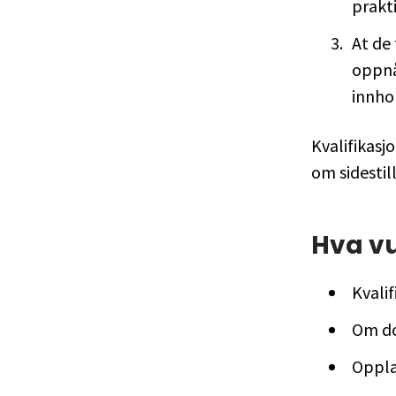
prakt
At de
oppnås
innho
Kvalifikasj
om sidestill
Hva vu
Kvali
Om do
Oppl