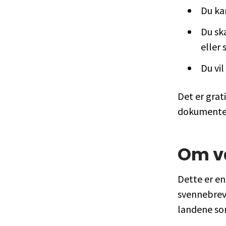
Du ka
Du sk
eller 
Du vil
Det er grat
dokumente
Om v
Dette er e
svennebrev 
landene som