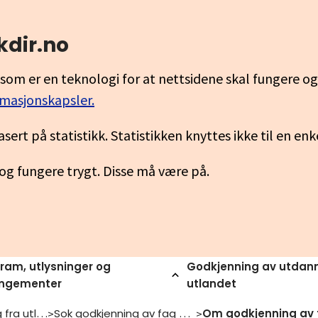
kdir.no
som er en teknologi for at nettsidene skal fungere o
rmasjonskapsler.
asert på statistikk. Statistikken knyttes ikke til en en
 og fungere trygt. Disse må være på.
ram, utlysninger og
Godkjenning av utdann
angementer
utlandet
Jeg har utdanning fra utlandet
Sok godkjenning av fag og yrkesopplaering
>
>