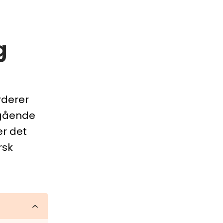
g
rderer
egående
r det
rsk