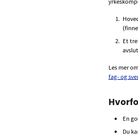
yrkeskomp
Hovedm
(finn
Et tr
avslut
Les mer o
fag- og sv
Hvorfo
En god
Du ka