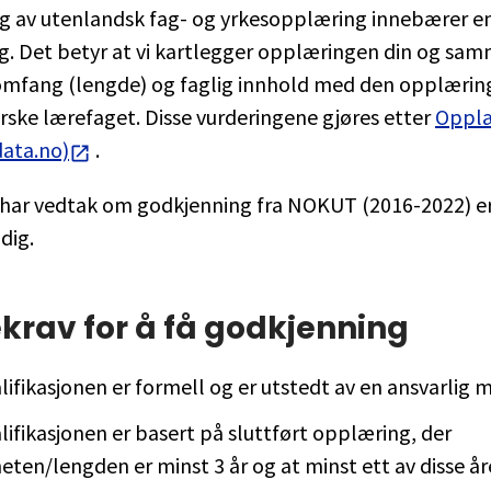
g av utenlandsk fag- og yrkesopplæring innebærer en
g. Det betyr at vi kartlegger opplæringen din og sa
 omfang (lengde) og faglig innhold med den opplæring
rske lærefaget. Disse vurderingene gjøres etter
Opplæ
data.no)
.
har vedtak om godkjenning fra NOKUT (2016-2022) er
dig.
krav for å få godkjenning
lifikasjonen er formell og er utstedt av en ansvarlig 
lifikasjonen er basert på sluttført opplæring, der
eten/lengden er minst 3 år og at minst ett av disse år