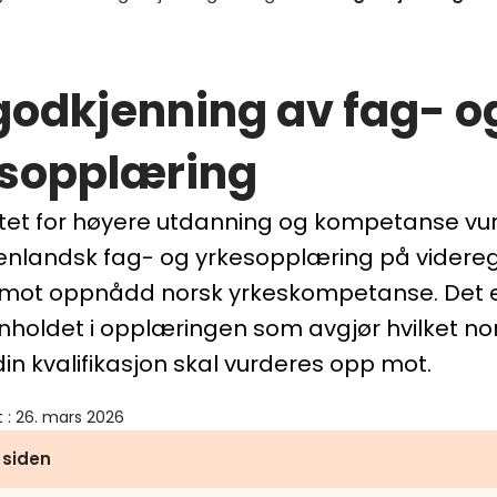
odkjenning av fag- o
sopplæring
atet for høyere utdanning og kompetanse vu
utenlandsk fag- og yrkesopplæring på vider
 mot oppnådd norsk yrkeskompetanse. Det e
nnholdet i opplæringen som avgjør hvilket no
in kvalifikasjon skal vurderes opp mot.
t
:
26. mars 2026
 siden