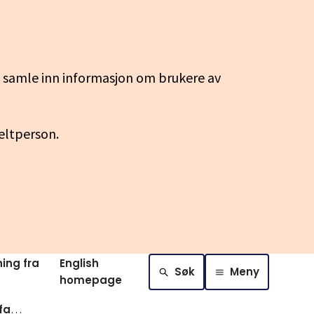
g samle inn informasjon om brukere av
keltperson.
ing fra
English
Søk
Meny
homepage
Om godkjenning av fag og yrkesopplaering