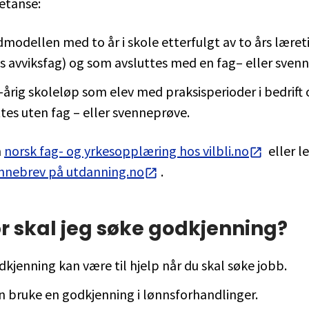
etanse:
odellen med to år i skole etterfulgt av to års læretid
es avviksfag) og som avsluttes med en fag– eller sven
e-årig skoleløp som elev med praksisperioder i bedrift
tes uten fag – eller svenneprøve.
m
norsk fag- og yrkesopplæring hos vilbli.no
eller l
ennebrev på utdanning.no
.
r skal jeg søke godkjenning?
kjenning kan være til hjelp når du skal søke jobb.
n bruke en godkjenning i lønnsforhandlinger.