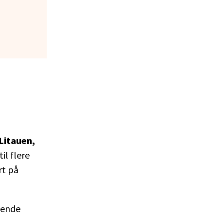
 Litauen,
il flere
rt på
gende