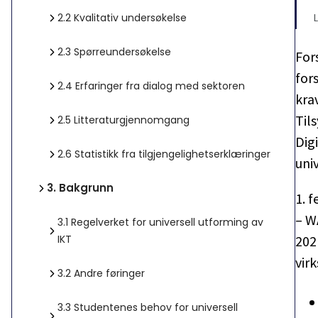
2.2
Kvalitativ undersøkelse
2.3
Spørreundersøkelse
For
fors
2.4
Erfaringer fra dialog med sektoren
kra
Tils
2.5
Litteraturgjennomgang
Dig
2.6
Statistikk fra tilgjengelighetserklæringer
uni
3.
Bakgrunn
1. 
– W
3.1
Regelverket for universell utforming av
IKT
202
vir
3.2
Andre føringer
3.3
Studentenes behov for universell