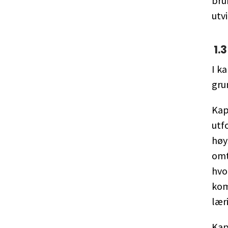
bru
utvi
1.
I k
gru
Kap
utf
høy
omt
hvo
kom
lær
Kap