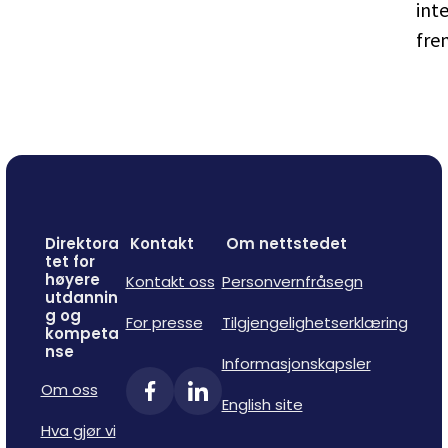
inte
fre
Direktora
Kontakt
Om nettstedet
tet for
høyere
Kontakt oss
Personvernfråsegn
utdannin
g og
For presse
Tilgjengelighetserklæring
kompeta
nse
Informasjonskapsler
Om oss
English site
Hva gjør vi