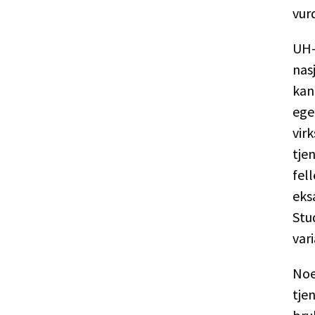
vur
UH-
nas
kan
ege
vir
tje
fel
eks
Stu
var
Noe
tjen