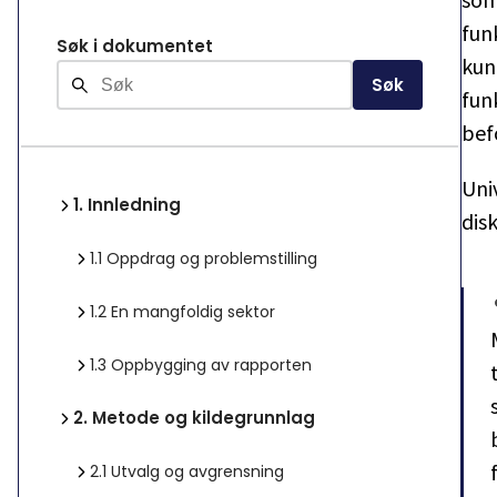
fun
Søk i dokumentet
kun
Søk
fun
bef
Univ
1.
Innledning
dis
1.1
Oppdrag og problemstilling
1.2
En mangfoldig sektor
1.3
Oppbygging av rapporten
2.
Metode og kildegrunnlag
2.1
Utvalg og avgrensning