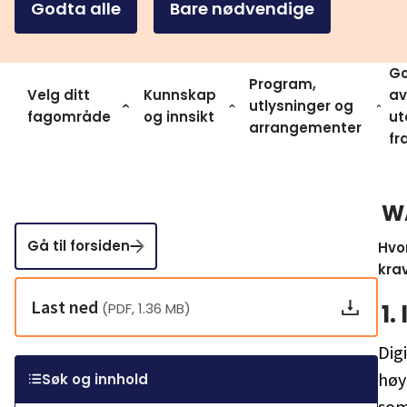
Godta alle
Bare nødvendige
Go
Program,
Velg ditt
Kunnskap
av
utlysninger og
fagområde
og innsikt
ut
arrangementer
fr
W
Gå til forsiden
Hvo
krav
Last ned
1.
(PDF, 1.36 MB)
Digi
høy
Søk og innhold
som