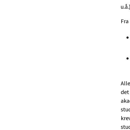
u.å.)
Fra 
All
det
aka
stu
kre
stu