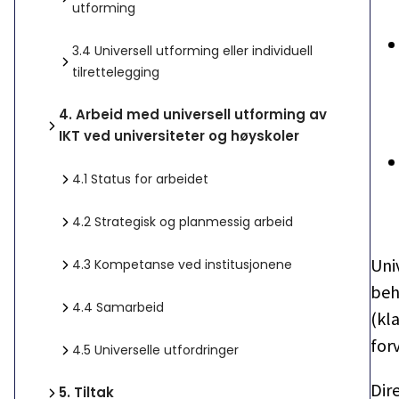
utforming
3.4
Universell utforming eller individuell
tilrettelegging
4.
Arbeid med universell utforming av
IKT ved universiteter og høyskoler
4.1
Status for arbeidet
4.2
Strategisk og planmessig arbeid
Uni
4.3
Kompetanse ved institusjonene
beh
4.4
Samarbeid
(kl
forv
4.5
Universelle utfordringer
Dir
5.
Tiltak