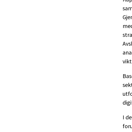
sam
Gje
med
str
Avs
ana
vikt
Base
sek
utf
digi
I d
for