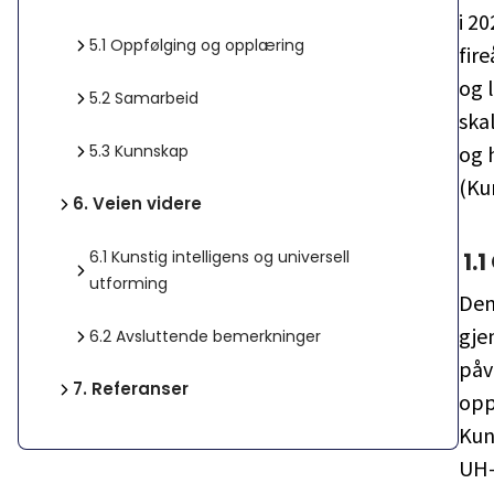
i 2
5.1
Oppfølging og opplæring
fir
og 
5.2
Samarbeid
ska
5.3
Kunnskap
og 
(Ku
6.
Veien videre
1.1
6.1
Kunstig intelligens og universell
utforming
Den
gje
6.2
Avsluttende bemerkninger
påv
7.
Referanser
opp
Kun
UH-