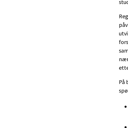
stu
Reg
påv
utvi
for
sam
nær
ett
På 
spø