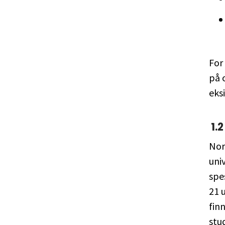
For
på o
eks
1.
Nor
uni
spe
21 
fin
stu