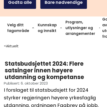
Godta alle
Bare nødvendige
Go
Program,
Velg ditt
Kunnskap
av
utlysninger og
fagområde
og innsikt
ut
arrangementer
fr
Aktuelt
>
Statsbudsjettet 2024: Flere
satsinger innen høyere
utdanning og kompetanse
Publisert
:
6. oktober 2023
I forslaget til statsbudsjett for 2024
styrker regjeringen høyere yrkesfaglig
utdanning, ordningen Fagbrev på jobb,