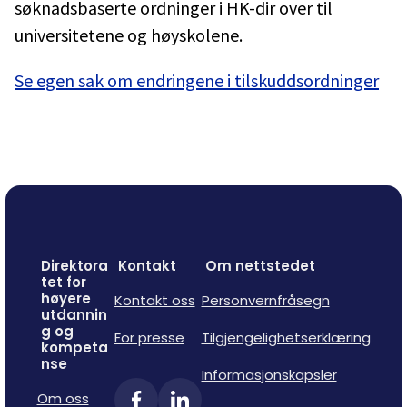
søknadsbaserte ordninger i HK-dir over til
universitetene og høyskolene.
Se egen sak om endringene i tilskuddsordninger
Direktora
Kontakt
Om nettstedet
tet for
høyere
Kontakt oss
Personvernfråsegn
utdannin
g og
For presse
Tilgjengelighetserklæring
kompeta
nse
Informasjonskapsler
Om oss