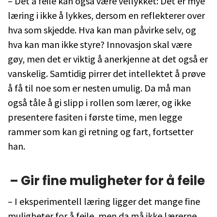
– Det å feile kan også være vellykket: Det er mye
læring i ikke å lykkes, dersom en reflekterer over
hva som skjedde. Hva kan man påvirke selv, og
hva kan man ikke styre? Innovasjon skal være
gøy, men det er viktig å anerkjenne at det også er
vanskelig. Samtidig pirrer det intellektet å prøve
å få til noe som er nesten umulig. Da må man
også tåle å gi slipp i rollen som lærer, og ikke
presentere fasiten i første time, men legge
rammer som kan gi retning og fart, fortsetter
han.
– Gir fine muligheter for å feile
– I eksperimentell læring ligger det mange fine
muligheter for å feile, men da må ikke lærerne