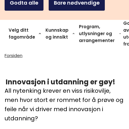
Godta alle
Bare nødvendige
Go
Program,
Velg ditt
Kunnskap
av
utlysninger og
fagområde
og innsikt
ut
arrangementer
fr
Forsiden
Innovasjon i utdanning er gøy!
All nytenking krever en viss risikovilje,
men hvor stort er rommet for å prøve og
feile når vi driver med innovasjon i
utdanning?