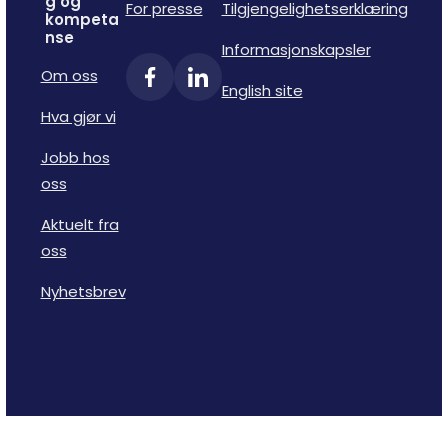
g og
For presse
Tilgjengelighetserklæring
kompeta
nse
Informasjonskapsler
Om oss
English site
Hva gjør vi
Jobb hos
oss
Aktuelt fra
oss
Nyhetsbrev