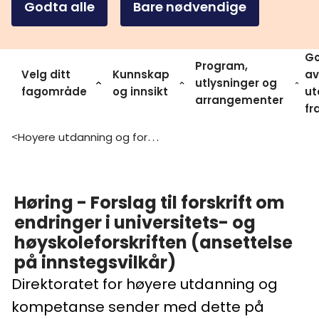
Godta alle
Bare nødvendige
Go
Program,
Velg ditt
Kunnskap
av
utlysninger og
fagområde
og innsikt
ut
arrangementer
fr
Hoyere utdanning og forskning
>
Høring - Forslag til forskrift om
endringer i universitets- og
høyskoleforskriften (ansettelse
på innstegsvilkår)
Direktoratet for høyere utdanning og
kompetanse sender med dette på