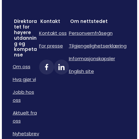
Direktora
Kontakt
Om nettstedet
tet for
høyere
Kontakt oss
Personvernfråsegn
utdannin
g og
For presse
Tilgjengelighetserklæring
kompeta
nse
Informasjonskapsler
Om oss
English site
Hva gjør vi
Jobb hos
oss
Aktuelt fra
oss
Nyhetsbrev