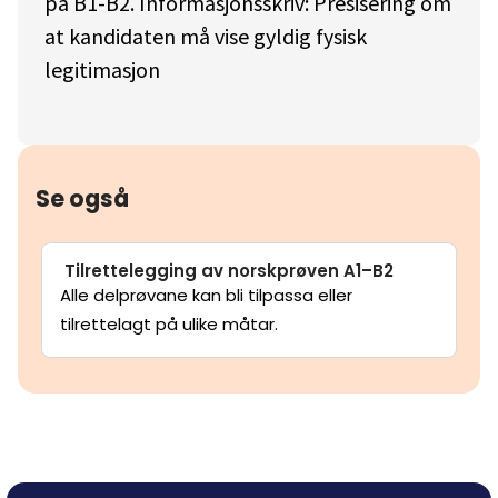
på B1-B2. Informasjonsskriv: Presisering om
at kandidaten må vise gyldig fysisk
legitimasjon
Se også
Tilrettelegging av norskprøven A1–B2
Alle delprøvane kan bli tilpassa eller
tilrettelagt på ulike måtar.