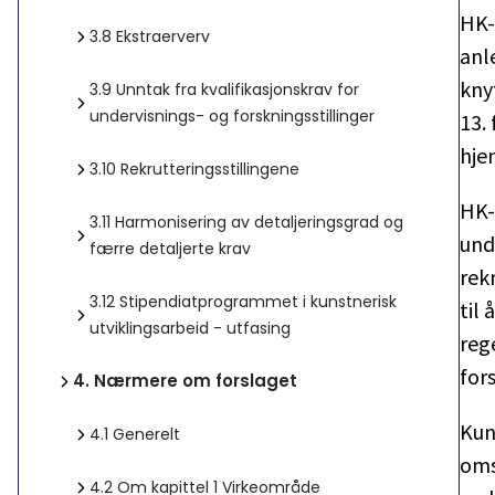
HK-d
3.8
Ekstraerverv
anl
kny
3.9
Unntak fra kvalifikasjonskrav for
undervisnings- og forskningsstillinger
13.
hje
3.10
Rekrutteringsstillingene
HK-d
3.11
Harmonisering av detaljeringsgrad og
und
færre detaljerte krav
rek
3.12
Stipendiatprogrammet i kunstnerisk
til
utviklingsarbeid - utfasing
reg
fors
4.
Nærmere om forslaget
Kun
4.1
Generelt
omst
4.2
Om kapittel 1 Virkeområde