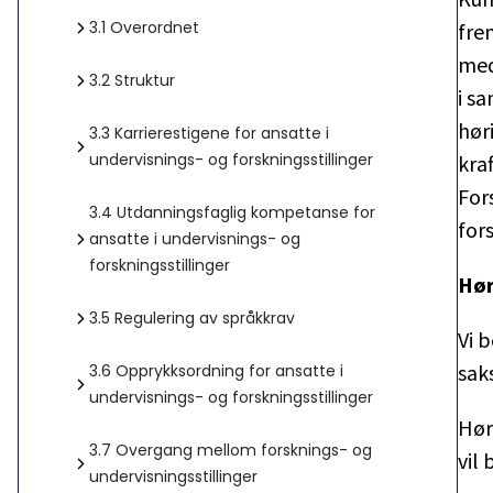
3.1
Overordnet
frem
med
3.2
Struktur
i s
hør
3.3
Karrierestigene for ansatte i
undervisnings- og forskningsstillinger
kra
For
3.4
Utdanningsfaglig kompetanse for
fors
ansatte i undervisnings- og
forskningsstillinger
Hør
3.5
Regulering av språkkrav
Vi 
sa
3.6
Opprykksordning for ansatte i
undervisnings- og forskningsstillinger
Hør
3.7
Overgang mellom forsknings- og
vil 
undervisningsstillinger