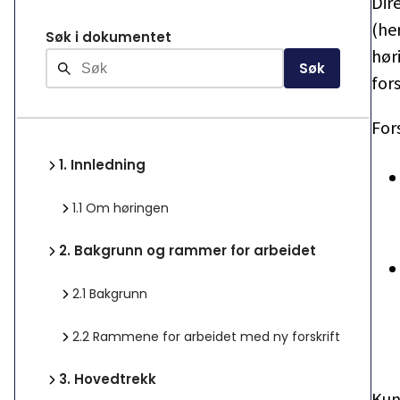
Dir
(he
Søk i dokumentet
hør
Søk
fors
Fors
1.
Innledning
1.1
Om høringen
2.
Bakgrunn og rammer for arbeidet
2.1
Bakgrunn
2.2
Rammene for arbeidet med ny forskrift
3.
Hovedtrekk
Kun