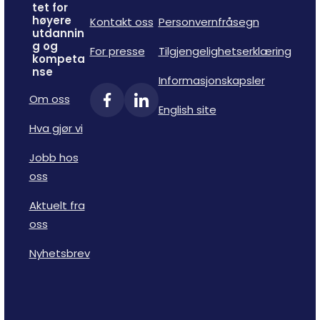
tet for
høyere
Kontakt oss
Personvernfråsegn
utdannin
g og
For presse
Tilgjengelighetserklæring
kompeta
nse
Informasjonskapsler
Om oss
English site
Hva gjør vi
Jobb hos
oss
Aktuelt fra
oss
Nyhetsbrev