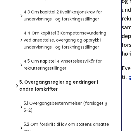
og 
und
4.3
Om kapittel 2 Kvalifikasjonskrav for
rekr
undervisnings- og forskningsstillinger
sam
4.4
Om kapittel 3 Kompetansevurdering
dep
ved ansettelse, overgang og opprykk i
for
undervisnings- og forskningsstillinger
hør
4.5
Om Kapittel 4 Ansettelsesvilkår for
Eve
rekrutteringsstillinger
til
p
5.
Overgangsregler og endringer i
andre forskrifter
5.1
Overgangsbestemmelser (forslaget §
5-2)
5.2
Om forskrift til lov om statens ansatte