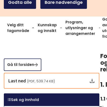
Godta alle
Bare nødvendige
Go
Program,
Velg ditt
Kunnskap
av
utlysninger og
fagområde
og innsikt
ut
arrangementer
fr
Fo
og
Gå til forsiden
re
Last ned
(PDF, 539.74 KB)
1.
1.1
Søk og innhold