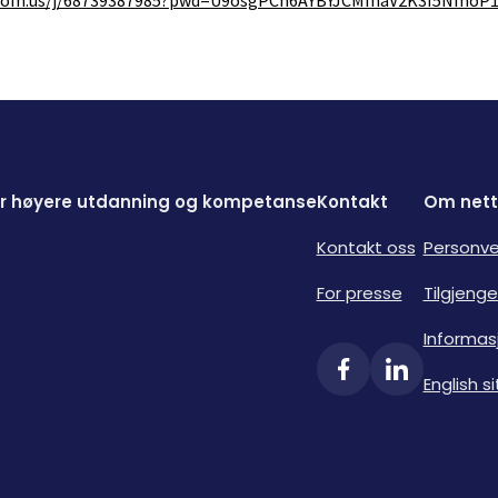
zoom.us/j/68739387985?pwd=U9osgPCn6AYBYJCMInaV2K3I5NmoP1
for høyere utdanning og kompetanse
Kontakt
Om nett
Kontakt oss
Personve
For presse
Tilgjenge
Informas
English si