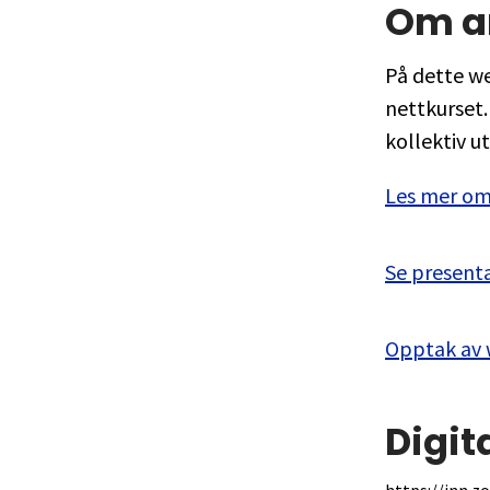
Om a
På dette we
nettkurset.
kollektiv u
Les mer om
Se presenta
Opptak av 
Digit