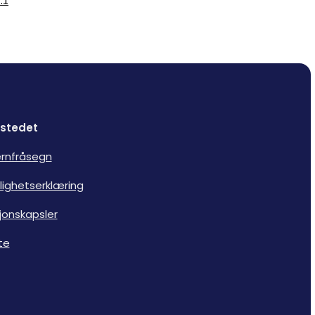
.1
stedet
rnfråsegn
lighetserklæring
jonskapsler
te