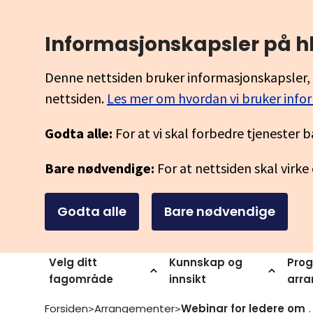
Informasjonskapsler på h
Denne nettsiden bruker informasjonskapsler, 
nettsiden.
Les mer om hvordan vi bruker info
Godta alle:
For at vi skal forbedre tjenester b
Bare nødvendige:
For at nettsiden skal virke
Godta alle
Bare nødvendige
Velg ditt
Kunnskap og
Prog
fagområde
innsikt
arr
Forsiden
Arrangementer
Webinar for ledere om nettkurset laere
>
>