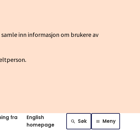
g samle inn informasjon om brukere av
keltperson.
ing fra
English
Søk
Meny
homepage