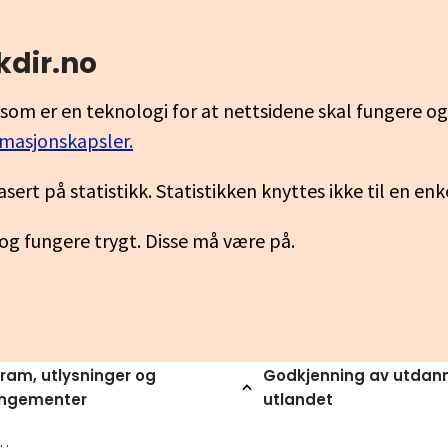
kdir.no
som er en teknologi for at nettsidene skal fungere o
rmasjonskapsler.
asert på statistikk. Statistikken knyttes ikke til en en
 og fungere trygt. Disse må være på.
ram, utlysninger og
Godkjenning av utdann
angementer
utlandet
planforstaelse vurdering og voksnes laering i fov