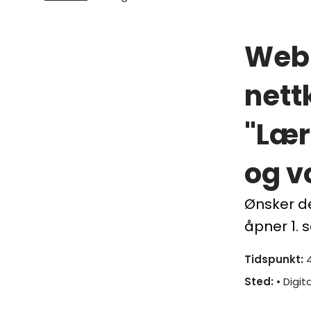
Webi
nett
"Lær
og v
Ønsker de
åpner 1.
Tidspunkt
:
4
Sted
:
• Digit