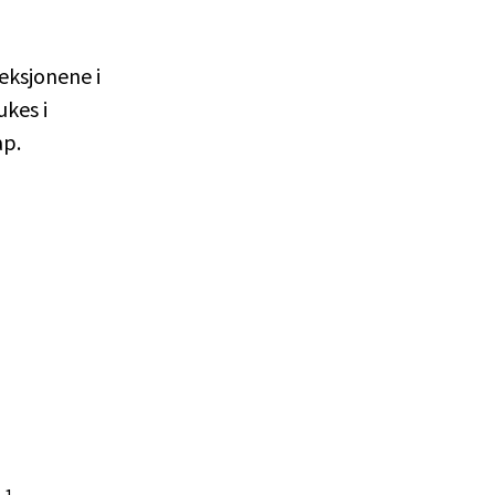
leksjonene i
ukes i
ap.