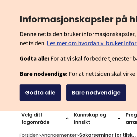
Informasjonskapsler på h
Denne nettsiden bruker informasjonskapsler, 
nettsiden.
Les mer om hvordan vi bruker info
Godta alle:
For at vi skal forbedre tjenester b
Bare nødvendige:
For at nettsiden skal virke
Godta alle
Bare nødvendige
Velg ditt
Kunnskap og
Prog
fagområde
innsikt
arr
Forsiden
Arrangementer
Sokarseminar for tilskot i bransjeprogra
>
>