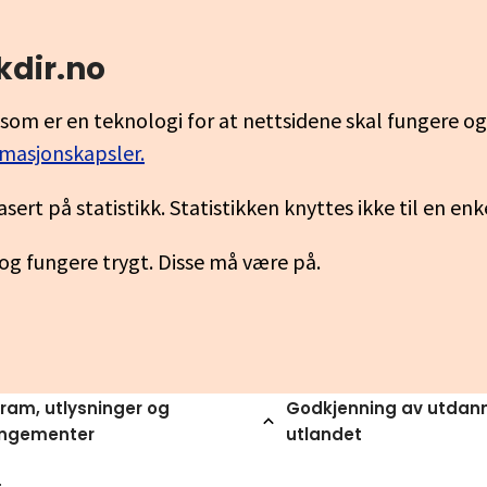
kdir.no
som er en teknologi for at nettsidene skal fungere o
rmasjonskapsler.
asert på statistikk. Statistikken knyttes ikke til en en
 og fungere trygt. Disse må være på.
ram, utlysninger og
Godkjenning av utdann
angementer
utlandet
m 2025