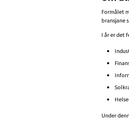
Formålet me
bransjane 
I år er det
Indus
Finan
Infor
Solkr
Helse
Under denn