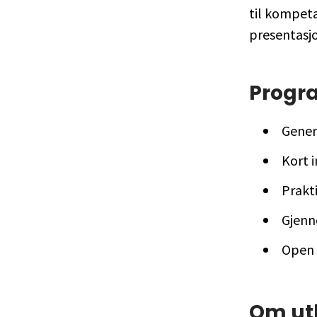
til kompeta
presentasj
Progr
Gener
Kort 
Prakt
Gjenn
Open 
Om utl