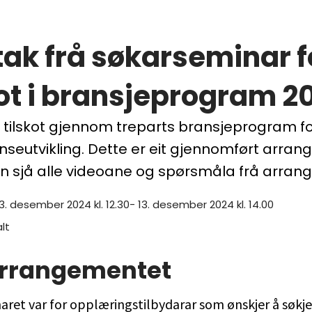
ak frå søkarseminar f
kot i bransjeprogram 2
ut tilskot gjennom treparts bransjeprogram f
eutvikling. Dette er eit gjennomført arran
n sjå alle videoane og spørsmåla frå arran
13. desember 2024 kl. 12.30- 13. desember 2024 kl. 14.00
alt
rrangementet
ret var for opplæringstilbydarar som ønskjer å søkje