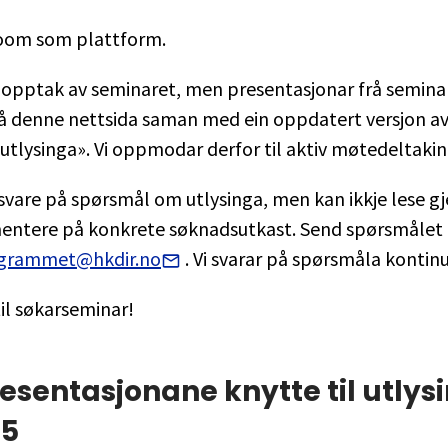
Zoom som plattform.
je opptak av seminaret, men presentasjonar frå seminar
på denne nettsida saman med ein oppdatert versjon a
utlysinga». Vi oppmodar derfor til aktiv møtedeltakin
svare på spørsmål om utlysinga, men kan ikkje lese 
entere på konkrete søknadsutkast. Send spørsmålet di
ogrammet@hkdir.no
. Vi svarar på spørsmåla kontin
il søkarseminar!
resentasjonane knytte til utlys
25