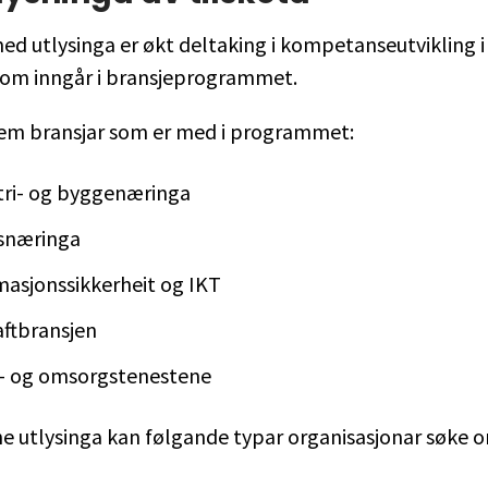
d utlysinga er økt deltaking i kompetanseutvikling i
som inngår i bransjeprogrammet.
 fem bransjar som er med i programmet:
tri- og byggenæringa
snæringa
masjonssikkerheit og IKT
aftbransjen
- og omsorgstenestene
e utlysinga kan følgande typar organisasjonar søke o