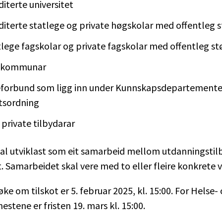
iterte universitet
diterte statlege og private høgskolar med offentleg 
tlege fagskolar og private fagskolar med offentleg s
eskommunar
eforbund som ligg inn under Kunnskapsdepartemente
otsordning
 private tilbydarar
kal utviklast som eit samarbeid mellom utdanningstil
t. Samarbeidet skal vere med to eller fleire konkrete
søke om tilskot er 5. februar 2025, kl. 15:00. For Helse-
stene er fristen 19. mars kl. 15:00.