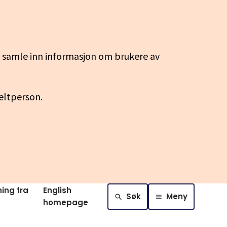
g samle inn informasjon om brukere av
keltperson.
ing fra
English
Søk
Meny
homepage