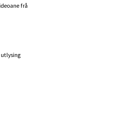
ideoane frå
 utlysing