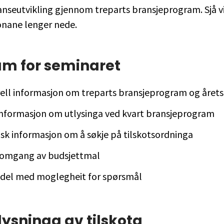
nseutvikling gjennom treparts bransjeprogram. Sjå v
onane lenger nede.
am for seminaret
ell informasjon om treparts bransjeprogram og årets
informasjon om utlysinga ved kvart bransjeprogram
isk informasjon om å søkje på tilskotsordninga
omgang av budsjettmal
del med moglegheit for spørsmål
ysninga av tilskota