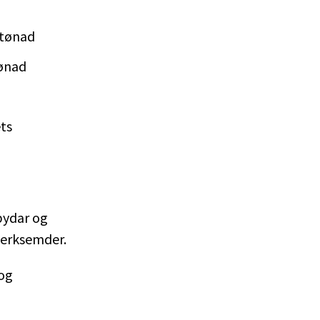
stønad
tønad
ts
bydar og
 verksemder.
 og