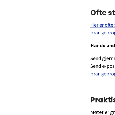
Ofte s
Her er ofte
bransjepro
Har du and
Send gjerne
Send e-pos
bransjepr
Prakti
Møtet er gr