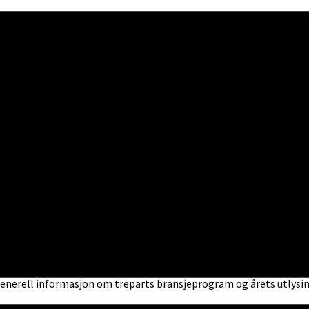
enerell informasjon om treparts bransjeprogram og årets utlysi