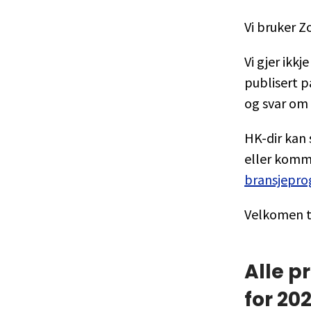
Vi bruker 
Vi gjer ikk
publisert 
og svar om 
HK-dir kan 
eller komm
bransjepr
Velkomen t
Alle p
for 20