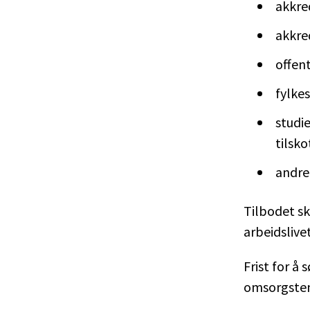
akkred
akkre
offen
fylk
studi
tilsk
andre
Tilbodet s
arbeidslive
Frist for å 
omsorgstene