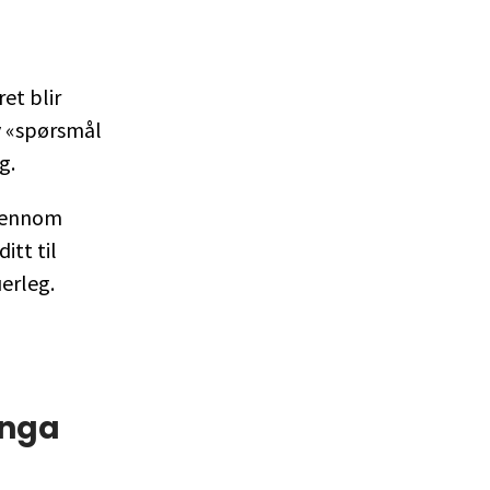
et blir
v «spørsmål
g.
gjennom
tt til
uerleg.
inga