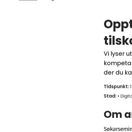
Oppt
tils
Vi lyser 
kompetans
der du ka
Tidspunkt
:
Stad
:
• Digit
Om a
Søkarsemina