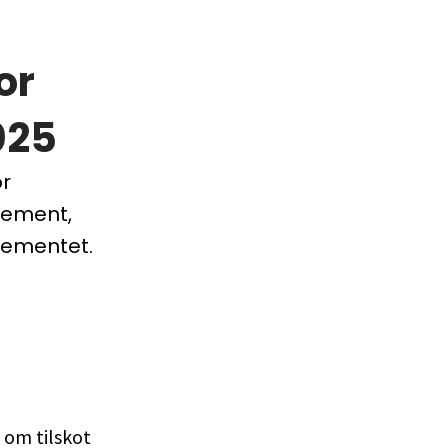
or
025
or
gement,
gementet.
 om tilskot