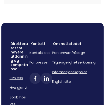
Direktora
Kontakt
Om nettstedet
tet for
høyere
Kontakt oss
Personvernfråsegn
utdannin
g og
For presse
Tilgjengelighetserklæring
kompeta
nse
Informasjonskapsler
Om oss
English site
Hva gjør vi
Jobb hos
oss