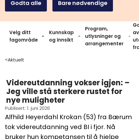
Godta alle
Bare nødvendige
Go
Program,
Velg ditt
Kunnskap
av
utlysninger og
fagområde
og innsikt
ut
arrangementer
fr
Aktuelt
>
Videreutdanning vokser igjen: –
Jeg ville stå sterkere rustet for
nye muligheter
Publisert
:
1. juni 2026
Alfhild Heyerdahl Krokan (53) fra Bærum
tok videreutdanning ved BI i fjor. Nå
bruker hun kompetansen til å hjelpe