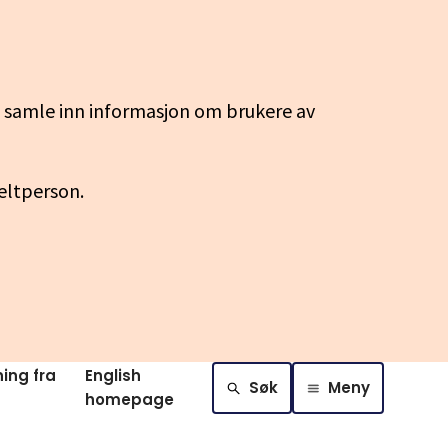
g samle inn informasjon om brukere av
keltperson.
ing fra
English
Søk
Meny
homepage