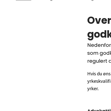
Over
godk
Nedenfor
som godkj
regulert 
Hvis du øns
yrkeskvalifi
yrker.
Advokatti