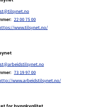
st@tilsynet.no
ummer
:
22 00 75 00
https://www.tilsynet.no/
lsynet
st@arbeidstilsynet.no
ummer
:
73 19 97 00
http://www.arbeidstilsynet.no/
et for byggkvalitet