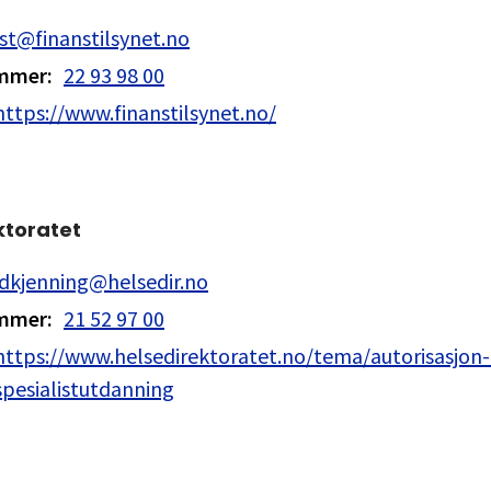
st@finanstilsynet.no
ummer
:
22 93 98 00
https://www.finanstilsynet.no/
ktoratet
dkjenning@helsedir.no
ummer
:
21 52 97 00
https://www.helsedirektoratet.no/tema/autorisasjon
spesialistutdanning