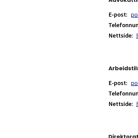
E-post
:
po
Telefonn
Nettside
:
Arbeidsti
E-post
:
po
Telefonn
Nettside
:
Direktorat