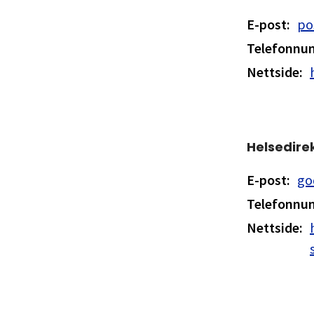
E-post
:
po
Telefonn
Nettside
:
Helsedire
E-post
:
go
Telefonn
Nettside
: