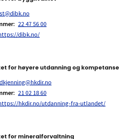
st@dibk.no
ummer
:
22 47 56 00
https://dibk.no/
tet for høyere utdanning og kompetanse
dkjenning@hkdir.no
ummer
:
21 02 18 60
https://hkdir.no/utdanning-fra-utlandet/
et for mineralforvaltning