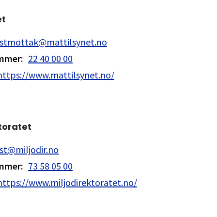
et
stmottak@mattilsynet.no
ummer
:
22 40 00 00
https://www.mattilsynet.no/
toratet
st@miljodir.no
ummer
:
73 58 05 00
https://www.miljodirektoratet.no/