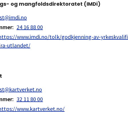
ngs- og mangfoldsdirektoratet (IMDi)
st@imdi.no
ummer
:
24 16 88 00
https://www.imdi.no/tolk/godkjenning-av-yrkeskvalifi
fra-utlandet/
t
st@kartverket.no
ummer
:
32 11 80 00
https://www.kartverket.no/