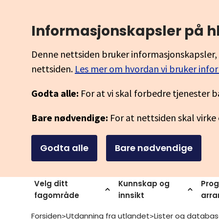
Informasjonskapsler på h
Denne nettsiden bruker informasjonskapsler, 
nettsiden.
Les mer om hvordan vi bruker info
Godta alle:
For at vi skal forbedre tjenester b
Bare nødvendige:
For at nettsiden skal virke
Godta alle
Bare nødvendige
Velg ditt
Kunnskap og
Prog
fagområde
innsikt
arr
Forsiden
Utdanning fra utlandet
Lister og databas
>
>