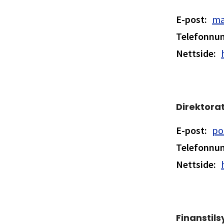
E-post
:
ma
Telefonn
Nettside
:
Direktora
E-post
:
po
Telefonn
Nettside
:
Finanstils