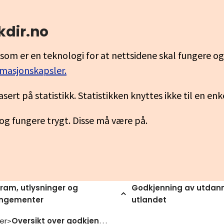
kdir.no
som er en teknologi for at nettsidene skal fungere o
rmasjonskapsler.
asert på statistikk. Statistikken knyttes ikke til en en
 og fungere trygt. Disse må være på.
ram, utlysninger og
Godkjenning av utdann
angementer
utlandet
er
Oversikt over godkjenningsmyndigheter
>