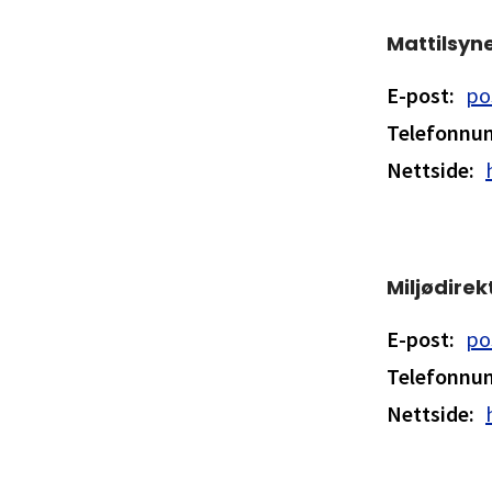
Mattilsyn
E-post
:
po
Telefonn
Nettside
:
Miljødirek
E-post
:
po
Telefonn
Nettside
: