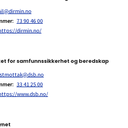
il@dirmin.no
ummer
:
73 90 46 00
https://dirmin.no/
tet for samfunnssikkerhet og beredskap
stmottak@dsb.no
ummer
:
33 41 25 00
https://www.dsb.no/
ynet