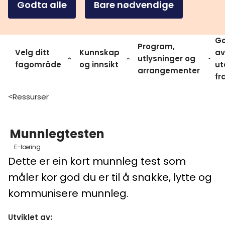
Godta alle
Bare nødvendige
Go
Program,
Velg ditt
Kunnskap
av
utlysninger og
fagområde
og innsikt
ut
arrangementer
fr
Ressurser
>
Munnlegtesten
E-læring
Dette er ein kort munnleg test som
måler kor god du er til å snakke, lytte og
kommunisere munnleg.
Utviklet av
: