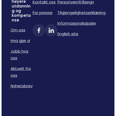
høyere
Kontakt oss
Personvernfråsegn
utdannin
g og
For presse
Tilgjengelighetserklæring
kompeta
nse
Informasjonskapsler
Om oss
English site
Hva gjør vi
Jobb hos
oss
Aktuelt fra
oss
Nyhetsbrev