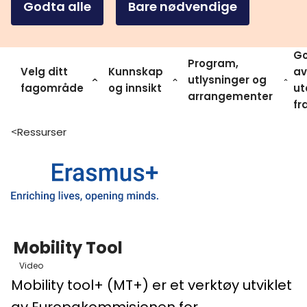
Godta alle
Bare nødvendige
Go
Program,
Velg ditt
Kunnskap
av
utlysninger og
fagområde
og innsikt
ut
arrangementer
fr
Ressurser
>
Mobility Tool
Video
Mobility tool+ (MT+) er et verktøy utviklet