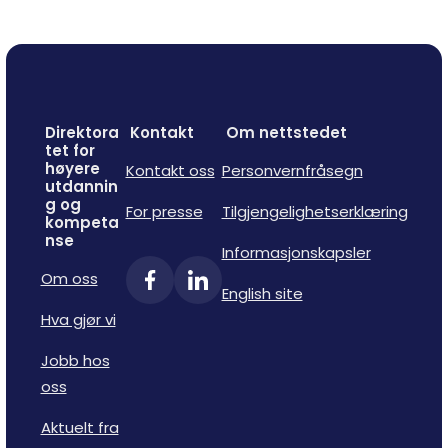
Direktora
Kontakt
Om nettstedet
tet for
høyere
Kontakt oss
Personvernfråsegn
utdannin
g og
For presse
Tilgjengelighetserklæring
kompeta
nse
Informasjonskapsler
Om oss
English site
Hva gjør vi
Jobb hos
oss
Aktuelt fra