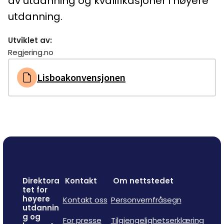
av utdanning og kvalifikasjoner i høyere
utdanning.
Utviklet av
:
Regjering.no
Lisboakonvensjonen
Direktora
Kontakt
Om nettstedet
tet for
høyere
Kontakt oss
Personvernfråsegn
utdannin
g og
For presse
Tilgjengelighetserklæring