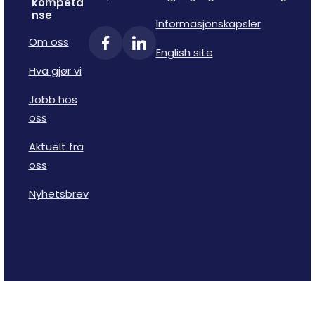
kompeta
nse
Informasjonskapsler
Om oss
English site
Hva gjør vi
Jobb hos
oss
Aktuelt fra
oss
Nyhetsbrev