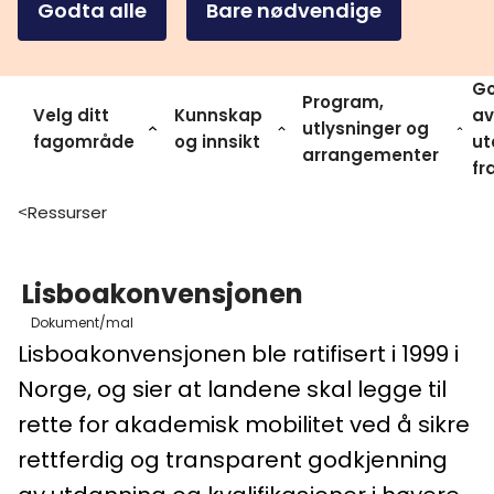
Godta alle
Bare nødvendige
Go
Program,
Velg ditt
Kunnskap
av
utlysninger og
fagområde
og innsikt
ut
arrangementer
fr
Ressurser
>
Lisboakonvensjonen
Dokument/mal
Lisboakonvensjonen ble ratifisert i 1999 i
Norge, og sier at landene skal legge til
rette for akademisk mobilitet ved å sikre
rettferdig og transparent godkjenning