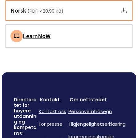
Norsk
(PDF, 420.99 KB)
LearnNoW
Direktora
Kontakt
Om nettstedet
tet for
høyere
Kontakt oss
Personvernfråsegn
utdannin
g og
For presse
Tilgjengelighetserklæring
kompeta
nse
Informasjonskapsler