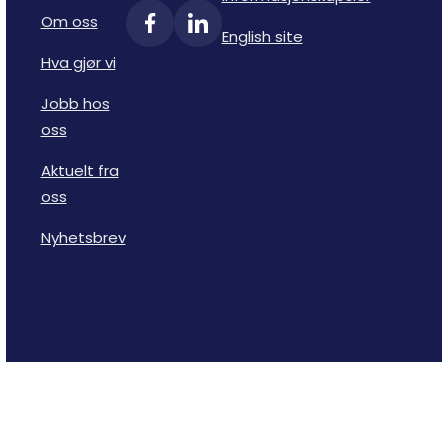
Om oss
English site
Hva gjør vi
Jobb hos
oss
Aktuelt fra
oss
Nyhetsbrev