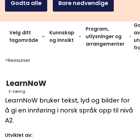
Godta alle
Bare nødvendige
Go
Program,
Velg ditt
Kunnskap
av
utlysninger og
fagområde
og innsikt
ut
arrangementer
fr
Ressurser
>
LearnNoW
E-læring
LearnNoW bruker tekst, lyd og bilder for
å gi en innføring i norsk språk opp til nivå
A2.
Utviklet av
: