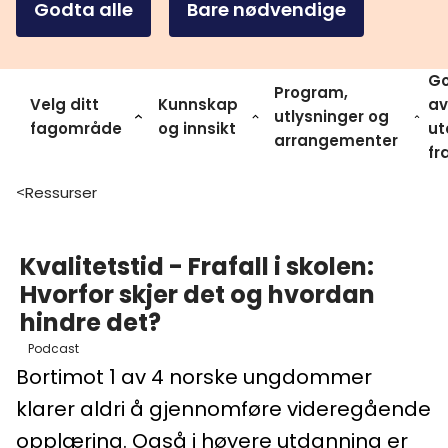
Godta alle
Bare nødvendige
Go
Program,
Velg ditt
Kunnskap
av
utlysninger og
fagområde
og innsikt
ut
arrangementer
fr
Ressurser
>
Kvalitetstid - Frafall i skolen:
Hvorfor skjer det og hvordan
hindre det?
Podcast
Bortimot 1 av 4 norske ungdommer
klarer aldri å gjennomføre videregående
opplæring. Også i høyere utdanning er