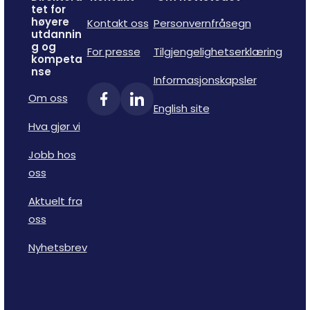
tet for
høyere
Kontakt oss
Personvernfråsegn
utdannin
g og
For presse
Tilgjengelighetserklæring
kompeta
nse
Informasjonskapsler
Om oss
English site
Hva gjør vi
Jobb hos
oss
Aktuelt fra
oss
Nyhetsbrev