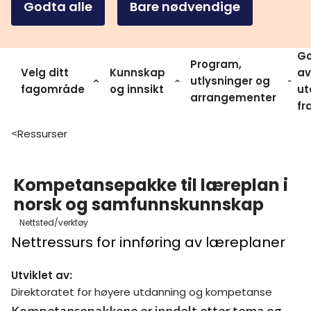
Godta alle
Bare nødvendige
Go
Program,
Velg ditt
Kunnskap
av
utlysninger og
fagområde
og innsikt
ut
arrangementer
fr
Ressurser
>
Kompetansepakke til læreplan i
norsk og samfunnskunnskap
Nettsted/verktøy
Nettressurs for innføring av læreplaner
Utviklet av
:
Direktoratet for høyere utdanning og kompetanse
Kompetansepakkene er inndelt etter tema og