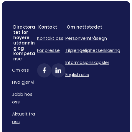
Direktora
Kontakt
Om nettstedet
tet for
høyere
Kontakt oss
Personvernfråsegn
utdannin
g og
For presse
Tilgjengelighetserklæring
kompeta
nse
Informasjonskapsler
Om oss
English site
Hva gjør vi
Jobb hos
oss
Aktuelt fra
oss