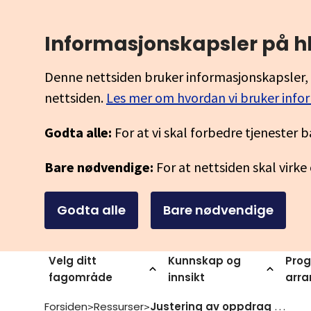
Informasjonskapsler på h
Denne nettsiden bruker informasjonskapsler, 
nettsiden.
Les mer om hvordan vi bruker info
Godta alle:
For at vi skal forbedre tjenester b
Bare nødvendige:
For at nettsiden skal virke
Godta alle
Bare nødvendige
Velg ditt
Kunnskap og
Prog
fagområde
innsikt
arr
Forsiden
Ressurser
Justering av oppdrag 2022 001 oppfolging av fullforingsreformen modulstrukturering av opplaering for voksne
>
>