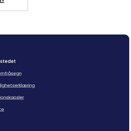
stedet
rnfråsegn
lighetserklæring
jonskapsler
te