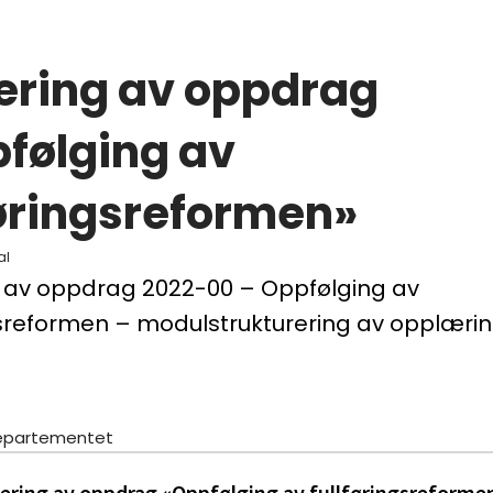
ering av oppdrag
følging av
føringsreformen»
al
g av oppdrag 2022-00 – Oppfølging av
gsreformen – modulstrukturering av opplærin
epartementet
ering av oppdrag «Oppfølging av fullføringsreforme