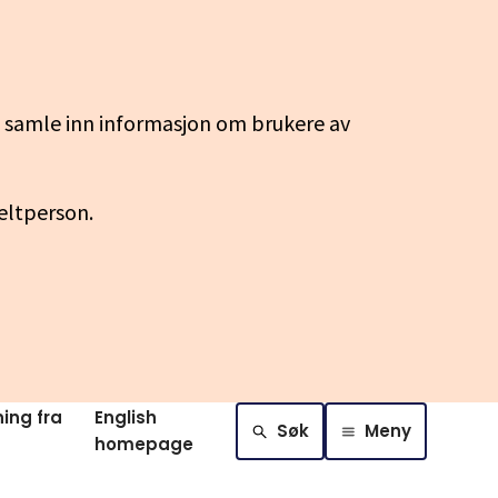
g samle inn informasjon om brukere av
keltperson.
ing fra
English
Søk
Meny
homepage