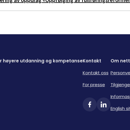
for høyere utdanning og kompetanse
Kontakt
Om nett
Kontakt oss
Personve
For presse
Tilgjenge
Informas
English si