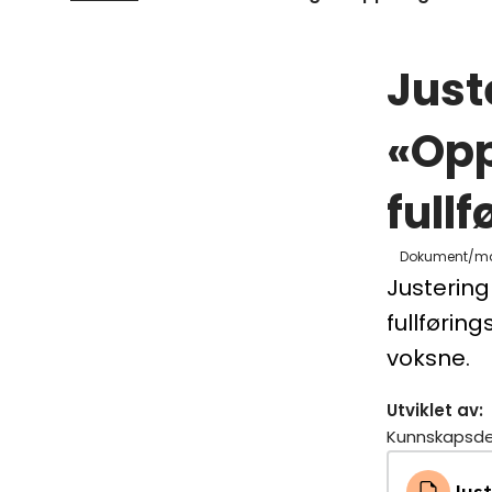
Just
«Opp
full
Dokument/m
Justerin
fullførin
voksne.
Utviklet av
:
Kunnskapsd
Just