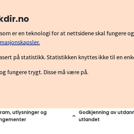
kdir.no
som er en teknologi for at nettsidene skal fungere o
rmasjonskapsler.
asert på statistikk. Statistikken knyttes ikke til en en
 og fungere trygt. Disse må være på.
ram, utlysninger og
Godkjenning av utdann
angementer
utlandet