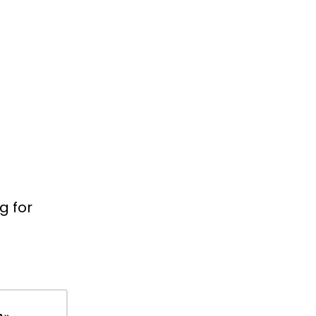
g for
n»