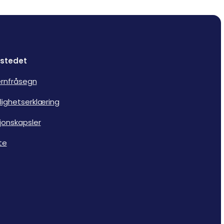
stedet
rnfråsegn
lighetserklæring
jonskapsler
te