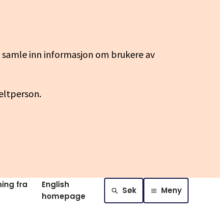
g samle inn informasjon om brukere av
keltperson.
ing fra
English
Søk
Meny
homepage