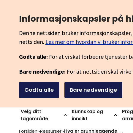
Informasjonskapsler på h
Denne nettsiden bruker informasjonskapsler, 
nettsiden.
Les mer om hvordan vi bruker info
Godta alle:
For at vi skal forbedre tjenester b
Bare nødvendige:
For at nettsiden skal virke
Godta alle
Bare nødvendige
Velg ditt
Kunnskap og
Prog
fagområde
innsikt
arr
Forsiden
Ressurser
Hva er grunnleggende ferdigheter
>
>