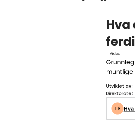
Hva 
ferd
Video
Grunnlegg
muntlige 
Utviklet av
:
Direktorate
Hva 