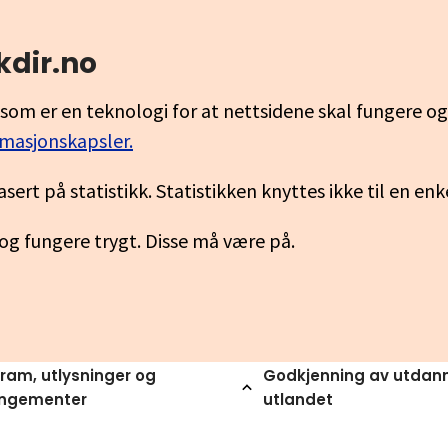
kdir.no
som er en teknologi for at nettsidene skal fungere o
rmasjonskapsler.
asert på statistikk. Statistikken knyttes ikke til en en
 og fungere trygt. Disse må være på.
ram, utlysninger og
Godkjenning av utdann
angementer
utlandet