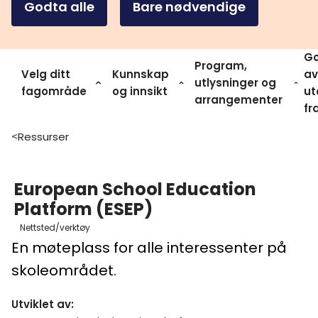
Godta alle
Bare nødvendige
Go
Program,
Velg ditt
Kunnskap
av
utlysninger og
fagområde
og innsikt
ut
arrangementer
fr
Ressurser
>
European School Education
Platform (ESEP)
Nettsted/verktøy
En møteplass for alle interessenter på
skoleområdet.
Utviklet av
: