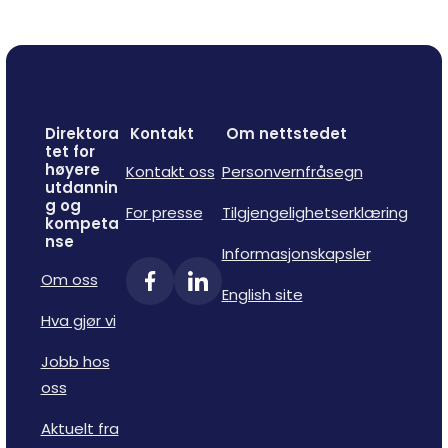
Direktora
Kontakt
Om nettstedet
tet for
høyere
Kontakt oss
Personvernfråsegn
utdannin
g og
For presse
Tilgjengelighetserklæring
kompeta
nse
Informasjonskapsler
Om oss
English site
Hva gjør vi
Jobb hos
oss
Aktuelt fra