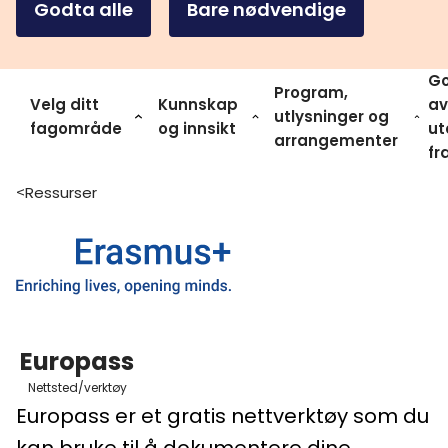
Godta alle
Bare nødvendige
Go
Program,
Velg ditt
Kunnskap
av
utlysninger og
fagområde
og innsikt
ut
arrangementer
fr
Ressurser
>
Europass
Nettsted/verktøy
Europass er et gratis nettverktøy som du