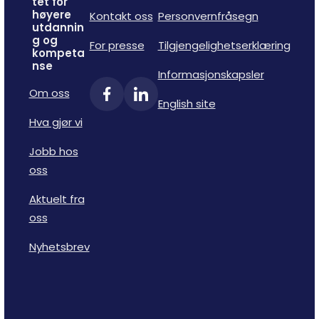
tet for
høyere
Kontakt oss
Personvernfråsegn
utdannin
g og
For presse
Tilgjengelighetserklæring
kompeta
nse
Informasjonskapsler
Om oss
English site
Hva gjør vi
Jobb hos
oss
Aktuelt fra
oss
Nyhetsbrev