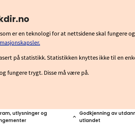
kdir.no
som er en teknologi for at nettsidene skal fungere o
rmasjonskapsler.
asert på statistikk. Statistikken knyttes ikke til en en
 og fungere trygt. Disse må være på.
ram, utlysninger og
Godkjenning av utdann
angementer
utlandet