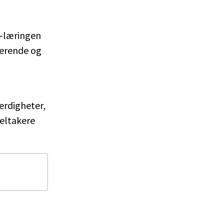
E-læringen
ruerende og
erdigheter,
deltakere