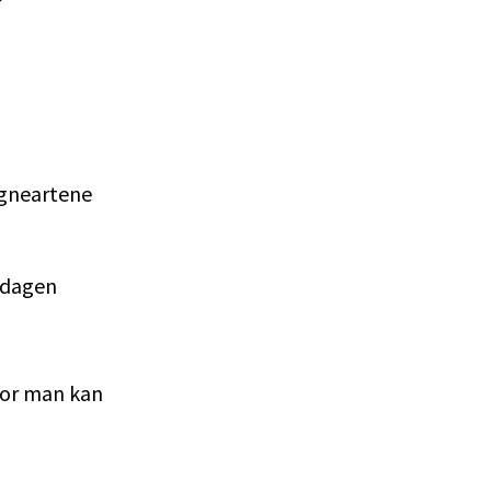
egneartene
rdagen
vor man kan