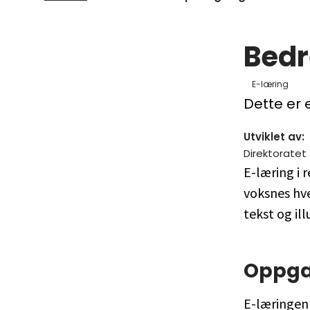
Bedr
E-læring
Dette er 
Utviklet av
:
Direktorate
E-læring i 
voksnes hve
tekst og il
Oppgav
E-læringen