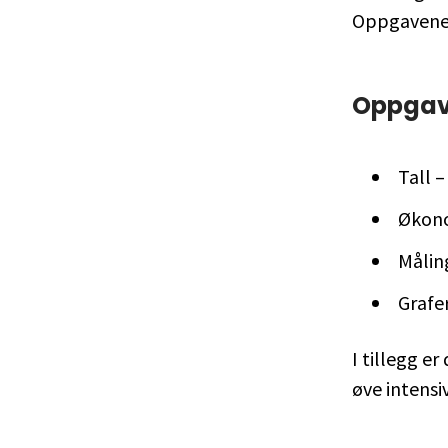
Oppgavene 
Oppgave
Tall 
Økono
Målin
Grafe
I tillegg e
øve intensi