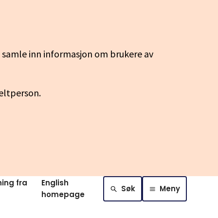
g samle inn informasjon om brukere av
keltperson.
ing fra
English
Søk
Meny
homepage