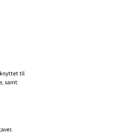
nyttet til
e, samt
n
aver.