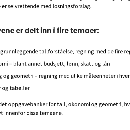
er selvrettende med løsningsforslag.
ne er delt inn i fire temaer:
– grunnleggende tallforståelse, regning med de fire r
mi – blant annet budsjett, lønn, skatt og lån
g og geometri – regning med ulike måleenheter i hve
r og tabeller
r det oppgavebanker for tall, økonomi og geometri, h
vt innenfor disse temaene.