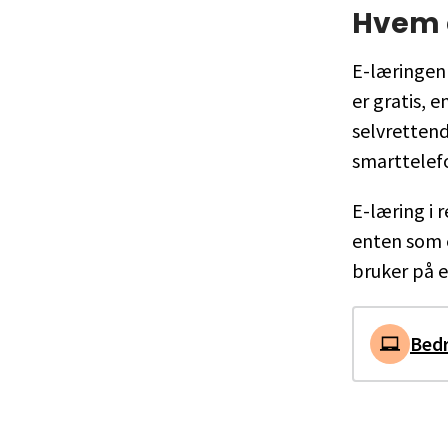
Hvem e
E-læringen 
er gratis, 
selvrettend
smarttelef
E-læring i 
enten som e
bruker på 
Bedr