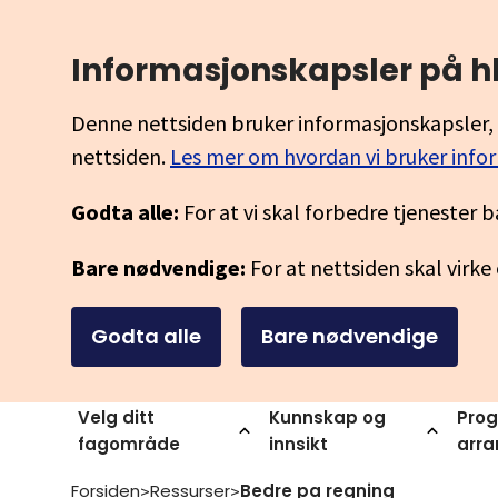
Informasjonskapsler på h
Denne nettsiden bruker informasjonskapsler, 
nettsiden.
Les mer om hvordan vi bruker info
Godta alle:
For at vi skal forbedre tjenester b
Bare nødvendige:
For at nettsiden skal virke
Godta alle
Bare nødvendige
Velg ditt
Kunnskap og
Prog
fagområde
innsikt
arr
Forsiden
Ressurser
Bedre pa regning
>
>