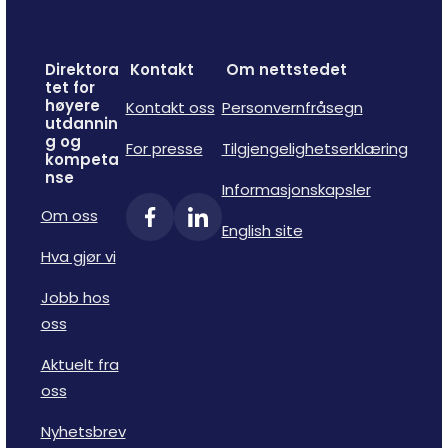
Direktora
Kontakt
Om nettstedet
tet for
høyere
Kontakt oss
Personvernfråsegn
utdannin
g og
For presse
Tilgjengelighetserklæring
kompeta
nse
Informasjonskapsler
Om oss
English site
Hva gjør vi
Jobb hos
oss
Aktuelt fra
oss
Nyhetsbrev