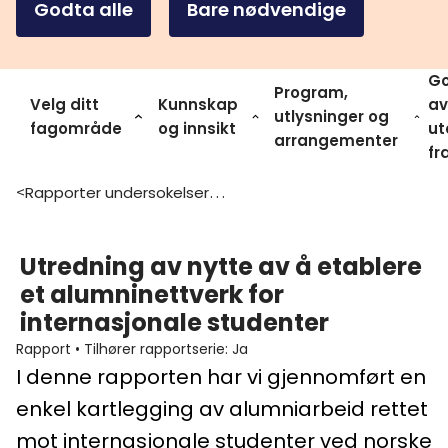
Godta alle
Bare nødvendige
Go
Program,
Velg ditt
Kunnskap
av
utlysninger og
fagområde
og innsikt
ut
arrangementer
fr
Rapporter undersokelser og statistikk
>
Utredning av nytte av å etablere
et alumninettverk for
internasjonale studenter
Rapport
•
Tilhører rapportserie
:
Ja
I denne rapporten har vi gjennomført en
enkel kartlegging av alumniarbeid rettet
mot internasjonale studenter ved norske