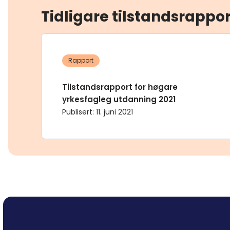
Tidligare tilstandsrappo
Rapport
Tilstandsrapport for høgare
yrkesfagleg utdanning 2021
Publisert
:
11. juni 2021