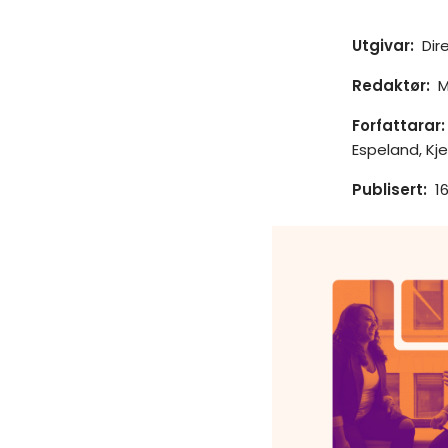
Utgivar
:
Dir
Redaktør
:
M
Forfattarar
:
Espeland, Kje
Publisert
:
1