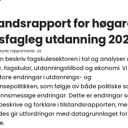
tandsrapport for høga
sfagleg utdanning 20
øyrer rapportserie
:
Ja
 beskriv fagskulesektoren i tal og analyser
, fagskular, utdanningstilbod og økonomi. Vi s
tore endringar i utdannings- og
epolitikken, som følgje av både politiske s
nnsmessige endringar. Dette er endringar s
beskrive og forklare i tilstandsrapporten, m
es gir utfordringar med datagrunnlaget for
e.