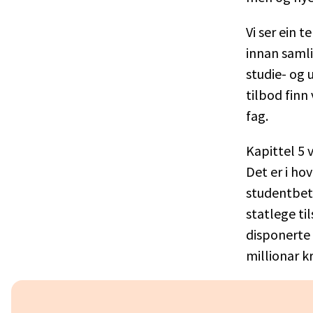
Vi ser ein t
innan samli
studie- og 
tilbod finn
fag.
Kapittel 5 
Det er i hov
studentbeta
statlege ti
disponerte 
millionar kr