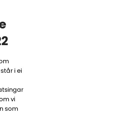
re
22
 om
tår i ei
atsingar
om vi
en som