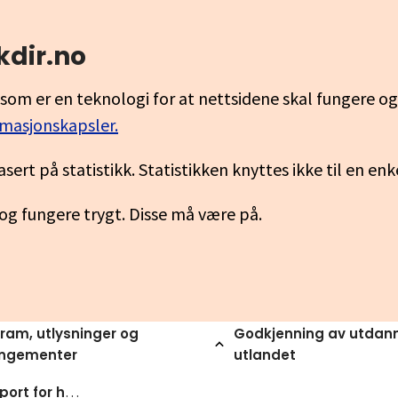
kdir.no
som er en teknologi for at nettsidene skal fungere o
rmasjonskapsler.
asert på statistikk. Statistikken knyttes ikke til en en
 og fungere trygt. Disse må være på.
ram, utlysninger og
Godkjenning av utdann
angementer
utlandet
Tilstandsrapport for hogare yrkesfagleg utdanning 2022