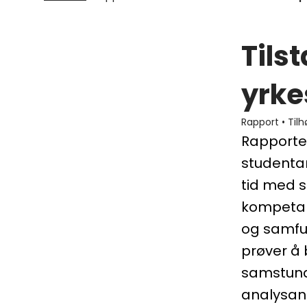
Tils
yrke
Rapport
•
Tilh
Rapporten
studentar
tid med s
kompetans
og samfu
prøver å 
samstund
analysan