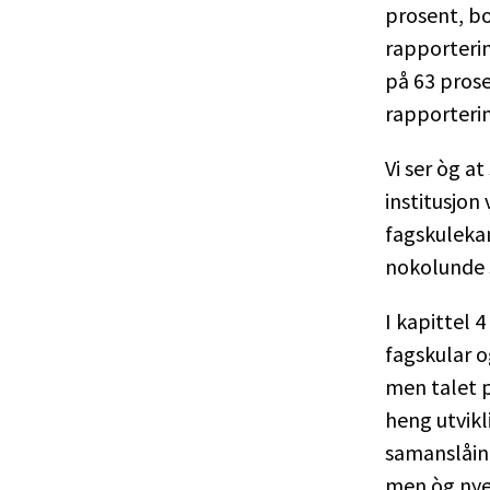
prosent, bo
rapporterin
på 63 prose
rapporterin
Vi ser òg a
institusjon
fagskulekan
nokolunde s
I kapittel 
fagskular o
men talet p
heng utvikl
samanslåing
men òg nye