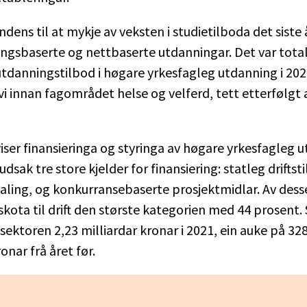
endens til at mykje av veksten i studietilboda det siste
ngsbaserte og nettbaserte utdanningar. Det var total
utdanningstilbod i høgare yrkesfagleg utdanning i 202
 vi innan fagområdet helse og velferd, tett etterfølgt 
viser finansieringa og styringa av høgare yrkesfagleg 
udsak tre store kjelder for finansiering: statleg driftsti
ling, og konkurransebaserte prosjektmidlar. Av desse
lskota til drift den største kategorien med 44 prosent.
sektoren 2,23 milliardar kronar i 2021, ein auke på 32
onar frå året før.