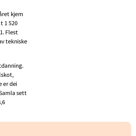
 året kjem
t 1 520
1. Flest
av tekniske
utdanning.
lskot,
 er dei
 Samla sett
8,6