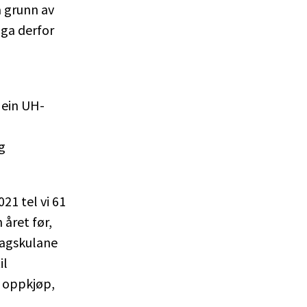
å grunn av
nga derfor
d ein UH-
g
21 tel vi 61
 året før,
 fagskulane
il
g oppkjøp,