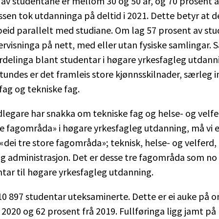
av studentane er mellom 30 og 50 år, og 70 prosent 
en tok utdanninga på deltid i 2021. Dette betyr at dei
rbeid parallelt med studiane. Om lag 57 prosent av st
rvisninga på nett, med eller utan fysiske samlingar. 
rdelinga blant studentar i høgare yrkesfagleg utdan
undes er det framleis store kjønnsskilnader, særleg i
fag og tekniske fag.
dlegare har snakka om tekniske fag og helse- og velf
re fagområda» i høgare yrkesfagleg utdanning, må vi e
dei tre store fagområda»; teknisk, helse- og velferd,
g administrasjon. Det er desse tre fagområda som no
ntar til høgare yrkesfagleg utdanning.
 10 897 studentar uteksaminerte. Dette er ei auke på 
 2020 og 62 prosent frå 2019. Fullføringa ligg jamt på 