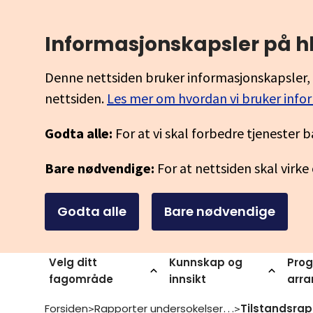
Informasjonskapsler på h
Denne nettsiden bruker informasjonskapsler, 
nettsiden.
Les mer om hvordan vi bruker info
Godta alle:
For at vi skal forbedre tjenester b
Bare nødvendige:
For at nettsiden skal virke
Godta alle
Bare nødvendige
Velg ditt
Kunnskap og
Prog
fagområde
innsikt
arr
Forsiden
Rapporter undersokelser og statistikk
>
>