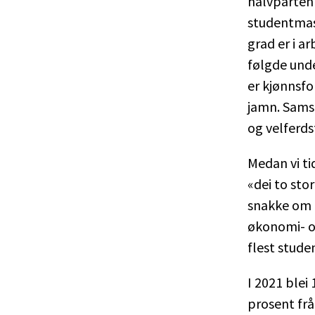
halvparten 
studentmass
grad er i a
følgde unde
er kjønnsfo
jamn. Samst
og velferds
Medan vi ti
«dei to sto
snakke om «
økonomi- o
flest stude
I 2021 blei
prosent frå