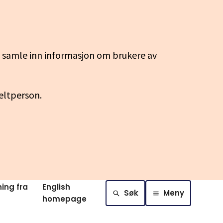
g samle inn informasjon om brukere av
keltperson.
ing fra
English
Søk
Meny
homepage