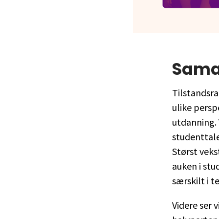
Sama
Tilstandsra
ulike persp
utdanning. V
studenttale
Størst veks
auken i stu
særskilt i 
Videre ser v