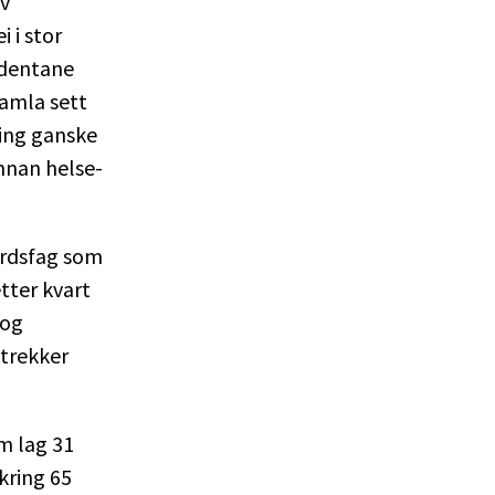
av
 i stor
udentane
Samla sett
ning ganske
nnan helse-
erdsfag som
tter kvart
 og
 trekker
om lag 31
kring 65