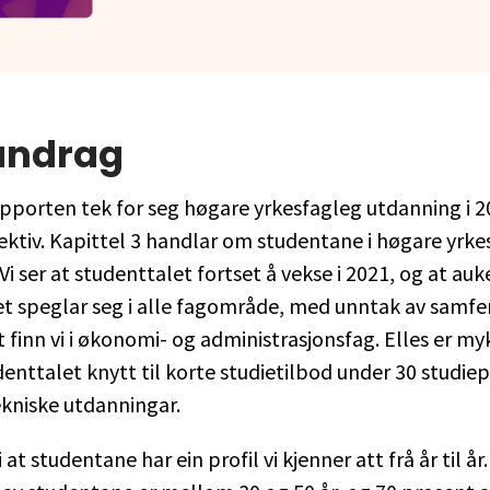
ndrag
pporten tek for seg høgare yrkesfagleg utdanning i 2
ektiv. Kapittel 3 handlar om studentane i høgare yrke
i ser at studenttalet fortset å vekse i 2021, og at auke
t speglar seg i alle fagområde, med unntak av samfer
t finn vi i økonomi- og administrasjonsfag. Elles er my
denttalet knytt til korte studietilbod under 30 studie
tekniske utdanningar.
i at studentane har ein profil vi kjenner att frå år til år