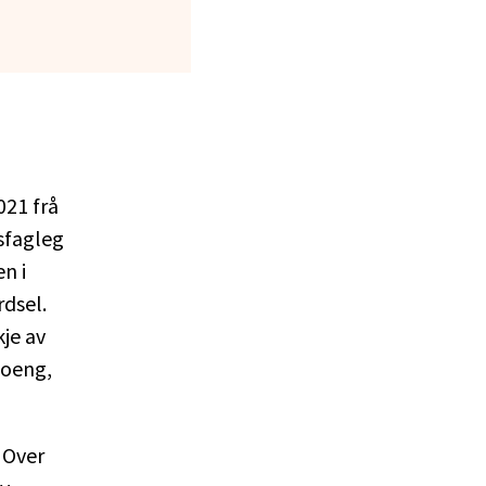
021 frå
sfagleg
n i
dsel.
kje av
poeng,
. Over