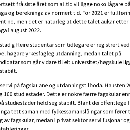
rtsett frå siste året som alltid vil ligge noko lågare p
ga og berekninga av normert tid. For 2021 er fullføri
nt no, men det er naturleg at dette talet aukar etter
ga i august 2022.
t stadig fleire studentar som tidlegare er registrert ve
 vel høgare yrkesfagleg utdanning, medan talet på
didatar som går vidare til eit universitet/høgskule lig
tabilt.
4 ser vi på fagskulane og utdanningstilboda. Hausten 20
g 160 studiestader. Dette er nokre færre fagskular enn
å studiestader held seg stabilt. Blant dei offentlege
inga tett saman med fylkessamanslåingar som fører t
 av fagskular, medan i privat sektor ser vi fusjonar o
tableringar.