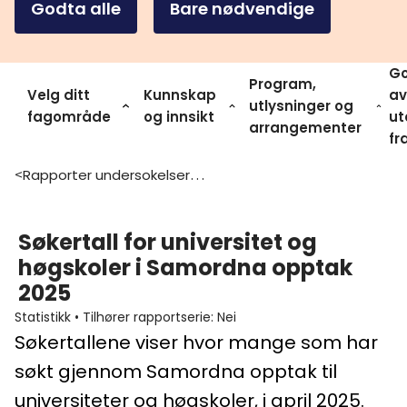
Godta alle
Bare nødvendige
Go
Program,
Velg ditt
Kunnskap
av
utlysninger og
fagområde
og innsikt
ut
arrangementer
fr
Rapporter undersokelser og statistikk
>
Søkertall for universitet og
høgskoler i Samordna opptak
2025
Statistikk
•
Tilhører rapportserie
:
Nei
Søkertallene viser hvor mange som har
søkt gjennom Samordna opptak til
universiteter og høgskoler, i april 2025.