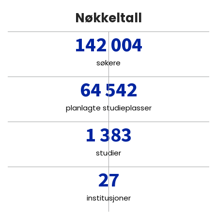
Nøkkeltall
142 004
søkere
64 542
planlagte studieplasser
1 383
studier
27
institusjoner