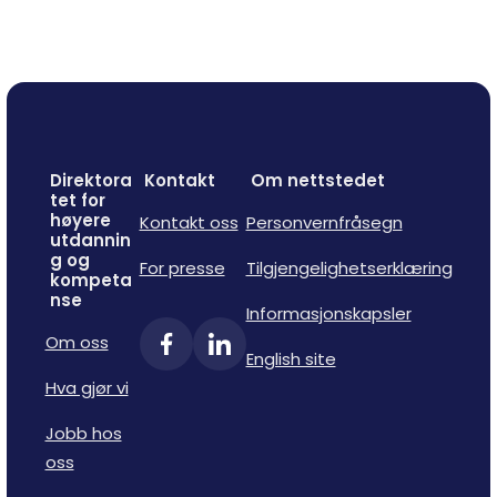
Direktora
Kontakt
Om nettstedet
tet for
høyere
Kontakt oss
Personvernfråsegn
utdannin
g og
For presse
Tilgjengelighetserklæring
kompeta
nse
Informasjonskapsler
Om oss
English site
Hva gjør vi
Jobb hos
oss