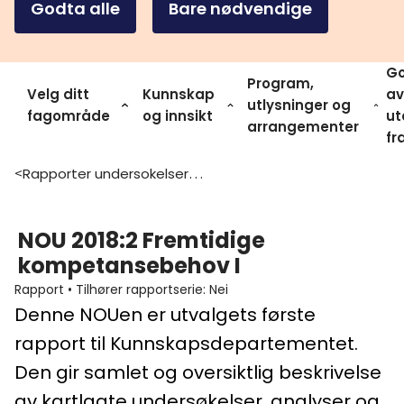
Godta alle
Bare nødvendige
Go
Program,
Velg ditt
Kunnskap
av
utlysninger og
fagområde
og innsikt
ut
arrangementer
fr
Rapporter undersokelser og statistikk
>
NOU 2018:2 Fremtidige
kompetansebehov I
Rapport
•
Tilhører rapportserie
:
Nei
Denne NOUen er utvalgets første
rapport til Kunnskapsdepartementet.
Den gir samlet og oversiktlig beskrivelse
av kartlagte undersøkelser, analyser og