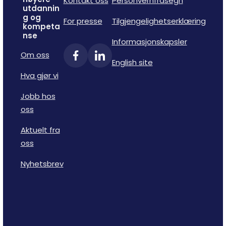
Kontakt oss
Personvernfråsegn
utdannin
g og
For presse
Tilgjengelighetserklæring
kompeta
nse
Informasjonskapsler
Om oss
English site
Hva gjør vi
Jobb hos
oss
Aktuelt fra
oss
Nyhetsbrev