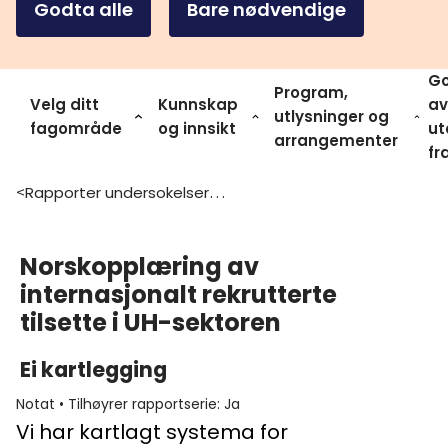
Godta alle
Bare nødvendige
Go
Program,
Velg ditt
Kunnskap
av
utlysninger og
fagområde
og innsikt
ut
arrangementer
fr
Rapporter undersokelser og statistikk
>
Norskopplæring av
internasjonalt rekrutterte
tilsette i UH-sektoren
Ei kartlegging
Notat
•
Tilhøyrer rapportserie
:
Ja
Vi har kartlagt systema for