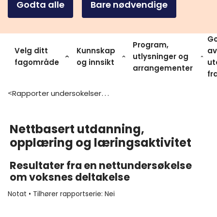
Godta alle
Bare nødvendige
Go
Program,
Velg ditt
Kunnskap
av
utlysninger og
fagområde
og innsikt
ut
arrangementer
fr
Rapporter undersokelser og statistikk
>
Nettbasert utdanning,
opplæring og læringsaktivitet
Resultater fra en nettundersøkelse
om voksnes deltakelse
Notat
•
Tilhører rapportserie
:
Nei