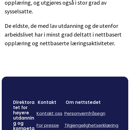
opplæring, og utgjøres også i stor grad av
sysselsatte.
De eldste, de med lav utdanning og de utenfor
arbeidslivet har i minst grad deltatt i nettbasert
opplæring og nettbaserte læringsaktiviteter.
Direktora
Kontakt
Om nettstedet
tet for
høyere
Kontakt oss
Personvernfråsegn
utdannin
g og
For presse
Tilgjengelighetserklæring
kompeta