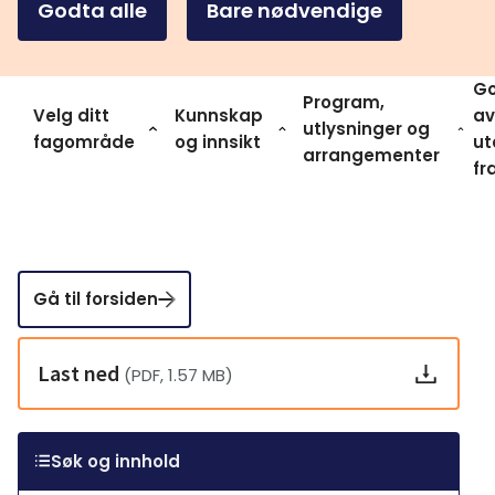
Godta alle
Bare nødvendige
Go
Program,
Velg ditt
Kunnskap
av
utlysninger og
fagområde
og innsikt
ut
arrangementer
fr
Gå til forsiden
Last ned
(PDF, 1.57 MB)
Søk og innhold