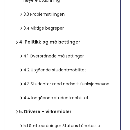
høyere utdanning
3.3
Problemstillingen
3.4
Viktige begreper
4.
Politikk og målsettinger
4.1
Overordnede målsettinger
4.2
Utgående studentmobilitet
4.3
Studenter med nedsatt funksjonsevne
4.4
Inngående studentmobilitet
5.
Drivere – virkemidler
5.1
Støtteordninger Statens Lånekasse