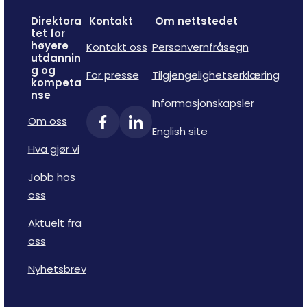
Direktora
Kontakt
Om nettstedet
tet for
høyere
Kontakt oss
Personvernfråsegn
utdannin
g og
For presse
Tilgjengelighetserklæring
kompeta
nse
Informasjonskapsler
Om oss
English site
Hva gjør vi
Jobb hos
oss
Aktuelt fra
oss
Nyhetsbrev