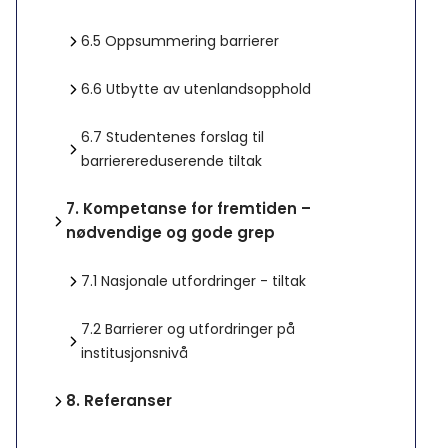
6.5
Oppsummering barrierer
6.6
Utbytte av utenlandsopphold
6.7
Studentenes forslag til
barrierereduserende tiltak
7.
Kompetanse for fremtiden –
nødvendige og gode grep
7.1
Nasjonale utfordringer - tiltak
7.2
Barrierer og utfordringer på
institusjonsnivå
8.
Referanser