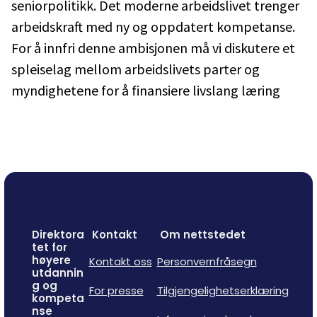
seniorpolitikk. Det moderne arbeidslivet trenger
arbeidskraft med ny og oppdatert kompetanse.
For å innfri denne ambisjonen må vi diskutere et
spleiselag mellom arbeidslivets parter og
myndighetene for å finansiere livslang læring
Direktora
Kontakt
Om nettstedet
tet for
høyere
Kontakt oss
Personvernfråsegn
utdannin
g og
For presse
Tilgjengelighetserklæring
kompeta
nse