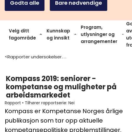
Godta alle
Bare nødvendige
Go
Program,
Velg ditt
Kunnskap
av
utlysninger og
fagområde
og innsikt
ut
arrangementer
fr
Rapporter undersokelser og statistikk
>
Kompass 2019: seniorer -
kompetanse og muligheter på
arbeidsmarkedet
Rapport
•
Tilhører rapportserie
:
Nei
Kompass er Kompetanse Norges årlige
publikasjon som tar opp aktuelle
kompetansepolitiske problemstillinger.