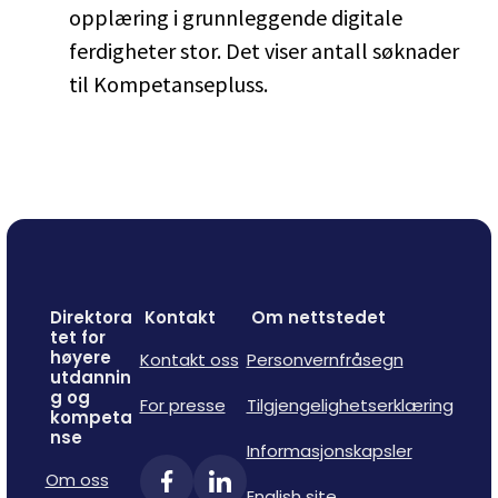
opplæring i grunnleggende digitale
ferdigheter stor. Det viser antall søknader
til Kompetansepluss.
Direktora
Kontakt
Om nettstedet
tet for
høyere
Kontakt oss
Personvernfråsegn
utdannin
g og
For presse
Tilgjengelighetserklæring
kompeta
nse
Informasjonskapsler
Om oss
English site