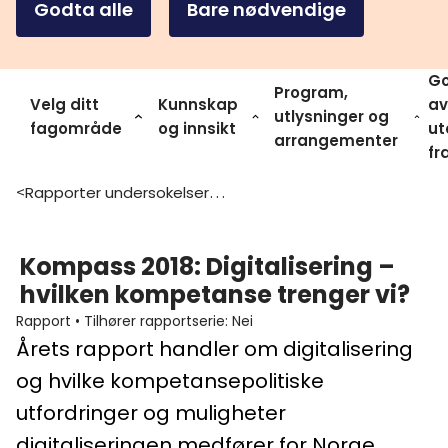
Godta alle
Bare nødvendige
Go
Program,
Velg ditt
Kunnskap
av
utlysninger og
fagområde
og innsikt
ut
arrangementer
fr
Rapporter undersokelser og statistikk
>
Kompass 2018: Digitalisering –
hvilken kompetanse trenger vi?
Rapport
•
Tilhører rapportserie
:
Nei
Årets rapport handler om digitalisering
og hvilke kompetansepolitiske
utfordringer og muligheter
digitaliseringen medfører for Norge.