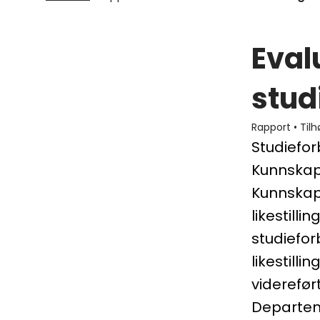
Eval
stud
Rapport
•
Tilh
Studiefor
Kunnskaps
Kunnskap
likestill
studiefor
likestill
viderefø
Departeme