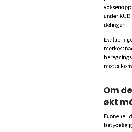
voksenopplæ
under KUD 
delingen.
Evalueringe
merkostnade
beregnings
motta komp
Om del
økt m
Funnene i d
betydelig g