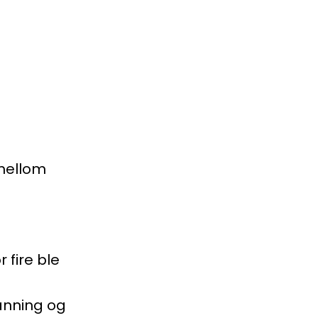
 mellom
 fire ble
anning og