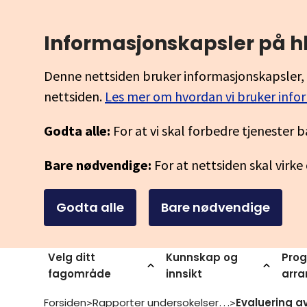
Informasjonskapsler på h
Denne nettsiden bruker informasjonskapsler, 
nettsiden.
Les mer om hvordan vi bruker info
Godta alle:
For at vi skal forbedre tjenester b
Bare nødvendige:
For at nettsiden skal virke
Godta alle
Bare nødvendige
Velg ditt
Kunnskap og
Prog
fagområde
innsikt
arr
Forsiden
Rapporter undersokelser og statistikk
>
>