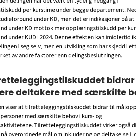
den delingen har det vært en tydelig nedgang i
tilskudd per kurstime under begge departement. Ne
studieforbund under KD, men det er indikasjoner på at
und under KD mottok mer opplæringstilskudd per ku
nd under KUD i 2024. Denne effekten kan imidlertid i
delingen i seg selv, men en utvikling som har skjedd i e
rket av andre faktorer enn delingsbeslutningen.
retteleggingstilskuddet bidrar t
ere deltakere med særskilte 
n viser at tilretteleggingstilskuddet bidrar til målo
 personer med særskilte behov i kurs- og
ktivitetene. Tilretteleggingstilskuddet virker også d
n på overordnede mål om inkludering og deltakelse i 