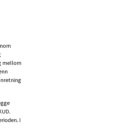
ennom
g
ng mellom
enn
innretning
begge
 KUD.
rioden. I