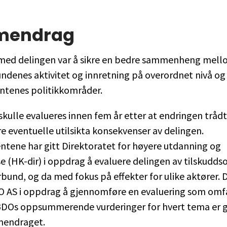
mendrag
med delingen var å sikre en bedre sammenheng mel
ndenes aktivitet og innretning på overordnet nivå og
tenes politikkområder.
kulle evalueres innen fem år etter at endringen trådte 
ere eventuelle utilsikta konsekvenser av delingen.
tene har gitt Direktoratet for høyere utdanning og
 (HK-dir) i oppdrag å evaluere delingen av tilskudd
orbund, og da med fokus på effekter for ulike aktører. 
DO AS i oppdrag å gjennomføre en evaluering som omf
BDOs oppsummerende vurderinger for hvert tema er gj
mendraget.