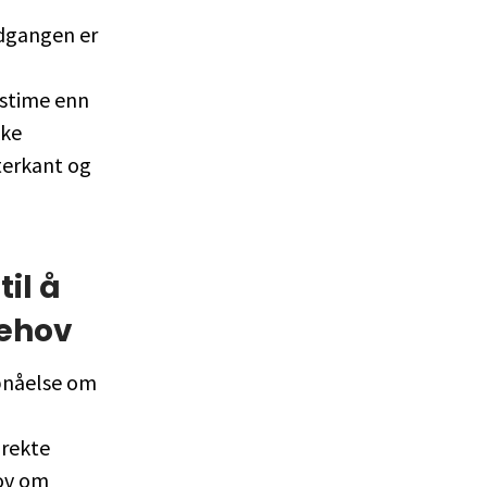
dgangen er
rstime enn
kke
tterkant og
il å
behov
ppnåelse om
irekte
lov om