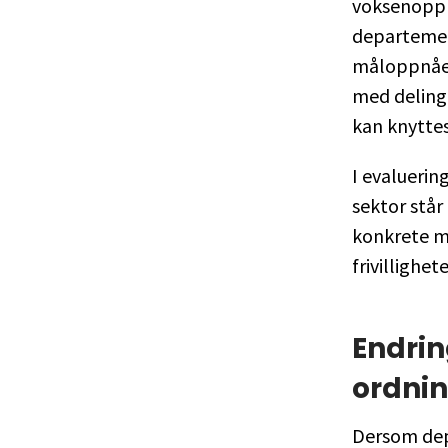
voksenoppl
departement
måloppnåels
med delinge
kan knyttes
I evaluerin
sektor står 
konkrete må
frivillighe
Endrin
ordni
Dersom dep