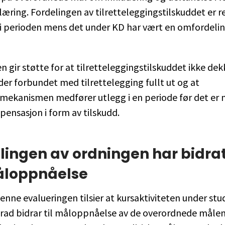
ring. Fordelingen av tilretteleggingstilskuddet er rel
i perioden mens det under KD har vært en omfordelin
n gir støtte for at tilretteleggingstilskuddet ikke dek
r forbundet med tilrettelegging fullt ut og at
mekanismen medfører utlegg i en periode før det er 
ensasjon i form av tilskudd.
ingen av ordningen har bidratt
åloppnåelse
enne evalueringen tilsier at kursaktiviteten under stu
rad bidrar til måloppnåelse av de overordnede målen