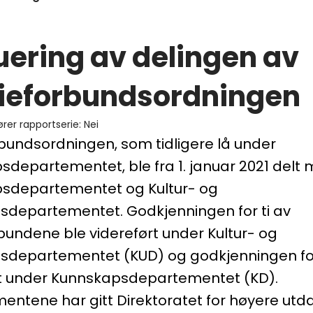
uering av delingen av
ieforbundsordningen
ører rapportserie
:
Nei
bundsordningen, som tidligere lå under
departementet, ble fra 1. januar 2021 delt
sdepartementet og Kultur- og
ingsdepartementet. Godkjenningen for ti av
bundene ble videreført under Kultur- og
ingsdepartementet (KUD) og godkjenningen for
rt under Kunnskapsdepartementet (KD).
ntene har gitt Direktoratet for høyere utd