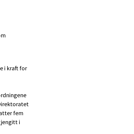
lom
i kraft for
sordningene
Direktoratet
atter fem
engitt i