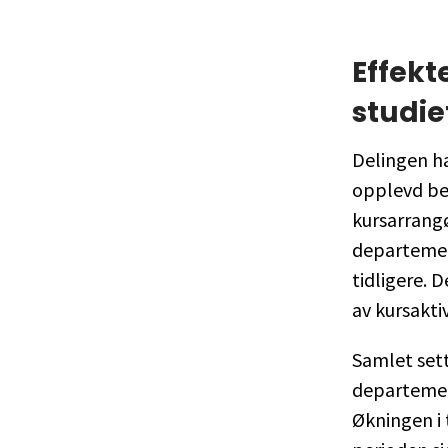
Effekt
studi
Delingen h
opplevd be
kursarrang
departemen
tidligere. 
av kursakti
Samlet sett
departemen
Økningen i 