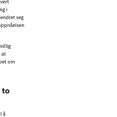
vert
ng i
 endret seg
loppnåelsen
villig
 at
ppet om
 to
l å