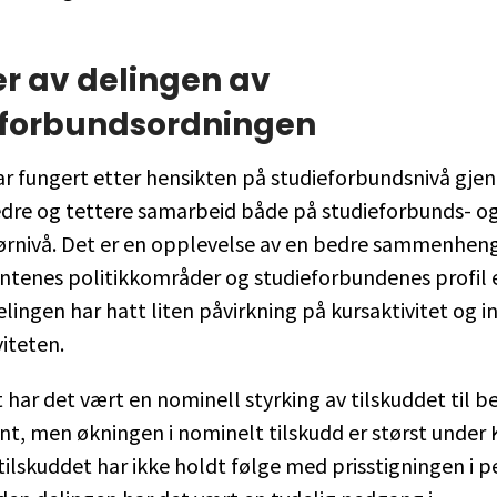
er av delingen av
eforbundsordningen
ar fungert etter hensikten på studieforbundsnivå gj
dre og tettere samarbeid både på studieforbunds- o
ørnivå. Det er en opplevelse av en bedre sammenhe
tenes politikkområder og studieforbundenes profil 
Delingen har hatt liten påvirkning på kursaktivitet og 
viteten.
 har det vært en nominell styrking av tilskuddet til 
t, men økningen i nominelt tilskudd er størst under
tilskuddet har ikke holdt følge med prisstigningen i pe