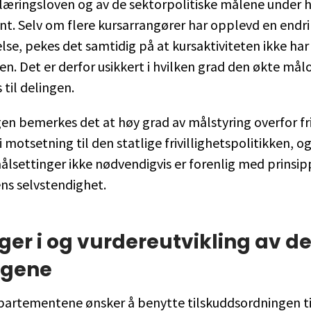
æringsloven og av de sektorpolitiske målene under h
. Selv om flere kursarrangører har opplevd en endri
e, pekes det samtidig på at kursaktiviteten ikke har
n. Det er derfor usikkert i hvilken grad den økte må
 til delingen.
gen bemerkes det at høy grad av målstyring overfor fri
i motsetning til den statlige frivillighetspolitikken, og
lsettinger ikke nødvendigvis er forenlig med prinsi
tens selvstendighet.
ger i og vurdereutvikling av de
ngene
artementene ønsker å benytte tilskuddsordningen ti