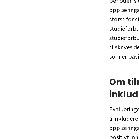
perioden si
opplærings
størst for 
studieforb
studieforbu
tilskrives 
som er påvi
Om til
inklud
Evalueringe
å inkludere
opplæringsa
positivt in