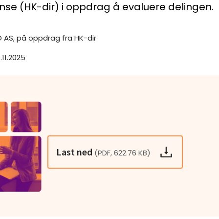
e (HK-dir) i oppdrag å evaluere delingen.
 AS, på oppdrag fra HK-dir
.11.2025
Last ned
(PDF, 622.76 KB)