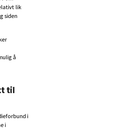
ativt lik
g siden
ker
mulig å
 til
dieforbund i
e i