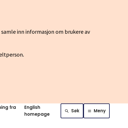
g samle inn informasjon om brukere av
keltperson.
ing fra
English
Søk
Meny
homepage