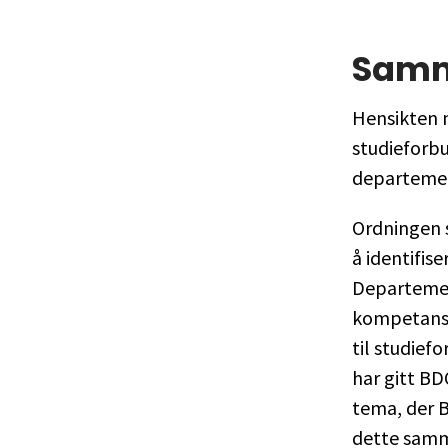
Sam
Hensikten 
studieforbu
departemen
Ordningen s
å identifis
Departemen
kompetanse
til studief
har gitt B
tema, der 
dette sam