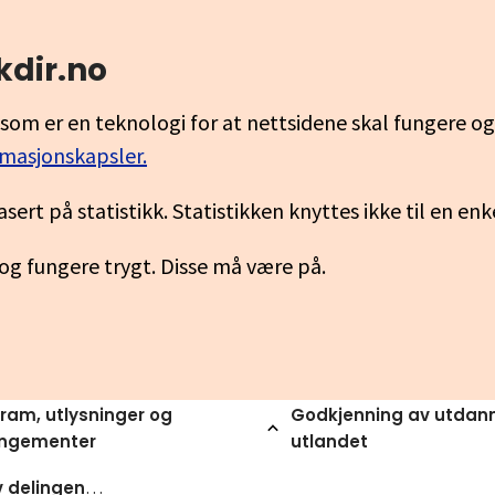
kdir.no
som er en teknologi for at nettsidene skal fungere o
rmasjonskapsler.
asert på statistikk. Statistikken knyttes ikke til en en
 og fungere trygt. Disse må være på.
ram, utlysninger og
Godkjenning av utdann
angementer
utlandet
Evaluering av delingen av studieforbundsordningen