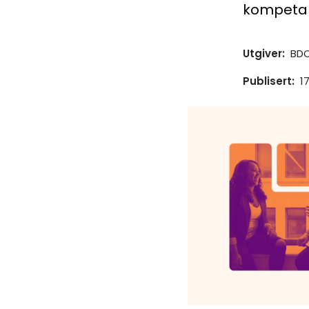
kompetans
Utgiver
:
BDO
Publisert
:
17