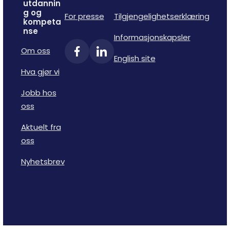
utdannin
g og
For presse
Tilgjengelighetserklæring
kompeta
nse
Informasjonskapsler
Om oss
English site
Hva gjør vi
Jobb hos
oss
Aktuelt fra
oss
Nyhetsbrev