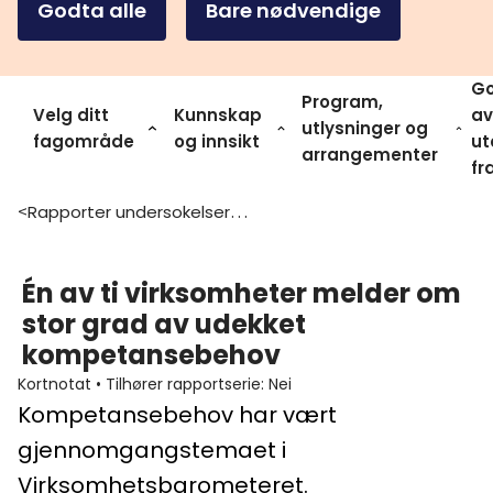
Godta alle
Bare nødvendige
Go
Program,
Velg ditt
Kunnskap
av
utlysninger og
fagområde
og innsikt
ut
arrangementer
fr
Rapporter undersokelser og statistikk
>
Én av ti virksomheter melder om
stor grad av udekket
kompetansebehov
Kortnotat
•
Tilhører rapportserie
:
Nei
Kompetansebehov har vært
gjennomgangstemaet i
Virksomhetsbarometeret.