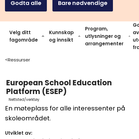
Godta alle
Bare nødvendige
Go
Program,
Velg ditt
Kunnskap
av
utlysninger og
fagområde
og innsikt
ut
arrangementer
fr
Ressurser
>
European School Education
Platform (ESEP)
Nettsted/verktøy
En møteplass for alle interessenter på
skoleområdet.
Utviklet av
: