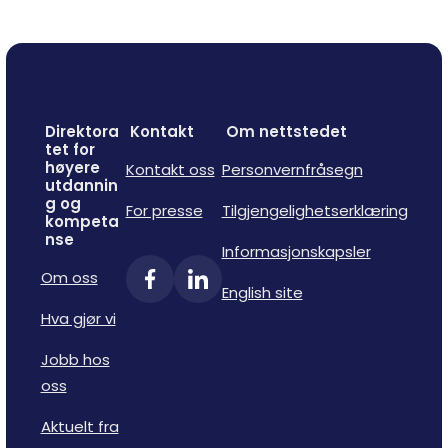
Direktora
Kontakt
Om nettstedet
tet for
høyere
Kontakt oss
Personvernfråsegn
utdannin
g og
For presse
Tilgjengelighetserklæring
kompeta
nse
Informasjonskapsler
Om oss
English site
Hva gjør vi
Jobb hos
oss
Aktuelt fra