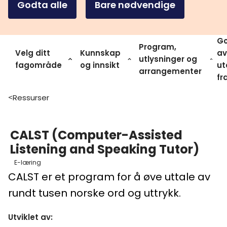
Godta alle
Bare nødvendige
Go
Program,
Velg ditt
Kunnskap
av
utlysninger og
fagområde
og innsikt
ut
arrangementer
fr
Ressurser
>
CALST (Computer-Assisted
Listening and Speaking Tutor)
E-læring
CALST er et program for å øve uttale av
rundt tusen norske ord og uttrykk.
Utviklet av
: