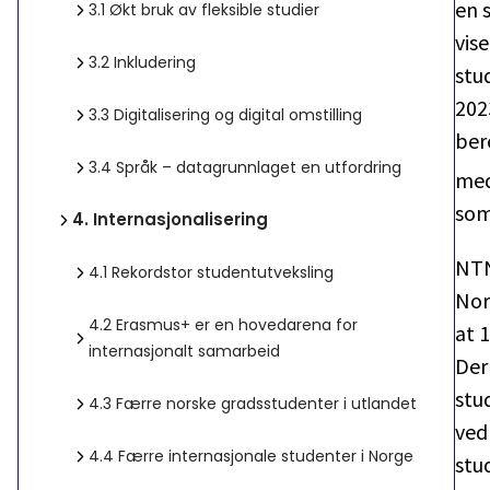
en 
3.1
Økt bruk av fleksible studier
vis
3.2
Inkludering
stu
202
3.3
Digitalisering og digital omstilling
ber
3.4
Språk – datagrunnlaget en utfordring
med
som
4.
Internasjonalisering
NTN
4.1
Rekordstor studentutveksling
Nor
4.2
Erasmus+ er en hovedarena for
at 
internasjonalt samarbeid
Der
stu
4.3
Færre norske gradsstudenter i utlandet
ved
4.4
Færre internasjonale studenter i Norge
stu