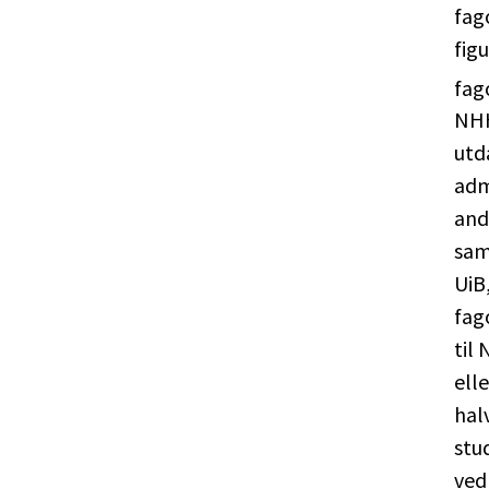
fag
fig
fag
NHH
utd
adm
and
sam
UiB
fag
til
ell
hal
stu
ved