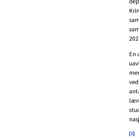
dep
Kri
sam
sam
202
En 
uav
men
ved
ant
lær
stu
nas
[2]