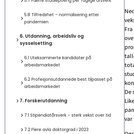
5.7
Færre studiepoeng per faglige årsverk
Ned
5.8
Tilfredshet – normalisering etter
vek
pandemien
Fra
6.
Utdanning, arbeidsliv og
ove
sysselsetting
pro
tal
6.1
Uteksaminerte kandidater på
tota
arbeidsmarkedet
stu
6.2
Profesjonsutdannede best tilpasset på
kon
arbeidsmarkedet
De 
Lik
7.
Forskerutdanning
pan
7.1
Stipendiatårsverk – sterk vekst over tid
var
7.2
Flere avla doktorgrad i 2023
Ogs