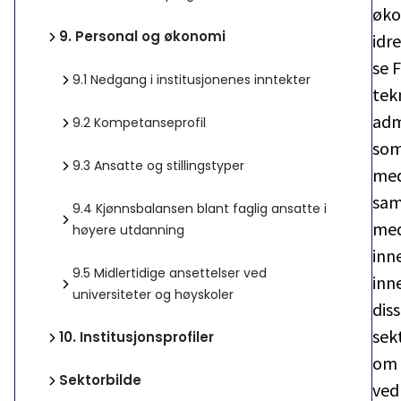
øko
9.
Personal og økonomi
idr
se 
9.1
Nedgang i institusjonenes inntekter
tek
adm
9.2
Kompetanseprofil
som
9.3
Ansatte og stillingstyper
med
sam
9.4
Kjønnsbalansen blant faglig ansatte i
med
høyere utdanning
inn
9.5
Midlertidige ansettelser ved
inn
universiteter og høyskoler
dis
sek
10.
Institusjonsprofiler
om 
Sektorbilde
ved