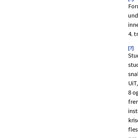
For
und
inn
4. t
[7]
Stu
stu
sna
UiT
8 o
fre
ins
kri
fle