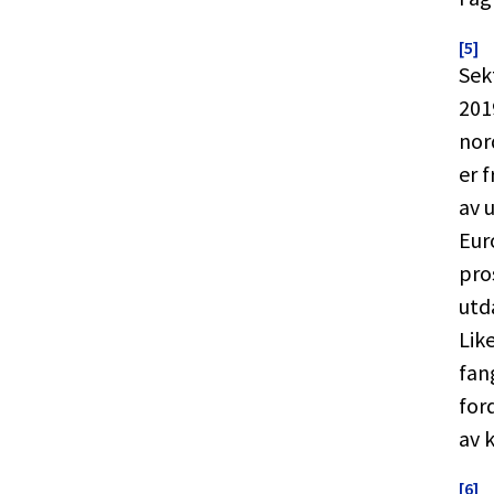
[5]
Sek
201
nor
er 
av 
Eur
pro
utd
Lik
fan
for
av 
[6]