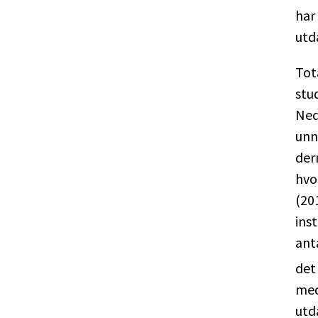
har
utd
Tot
stu
Ned
unn
der
hvo
(20
ins
ant
det
med
utd