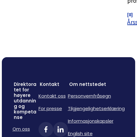
pro
[8]
Års
Direktora
Kontakt
Om nettstedet
tet for
høyere
Kontakt oss
Personvernfråsegn
utdannin
g og
For presse
Tilgjengelighetserklæring
kompeta
nse
Informasjonskapsler
Om oss
English site