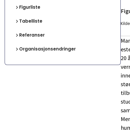
Figurliste
Fig
Tabelliste
Kild
Referanser
Man
est
Organisasjonsendringer
20 
ver
inn
stø
til
stu
sam
Men
hum