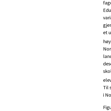
fag
Edu
var
gje
et 
høy
Nor
lan
des
sko
ele
Til
i N
Fig