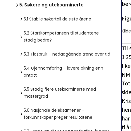
ber
5.
Søkere og uteksaminerte
Fig
5.1
Stabile søkertall de siste årene
Kilde
5.2
Startkompetansen til studentene -
stadig bedre?
Til
5.3
Tidsbruk – nedadgående trend over tid
1 3
lik
5.4
Gjennomføring – lavere økning enn
NMB
antatt
Tot
5.5
Stadig flere uteksaminerte med
sid
mastergrad
Kri
hen
5.6
Nasjonale deleksamener –
forkunnskaper preger resultatene
har
ti å