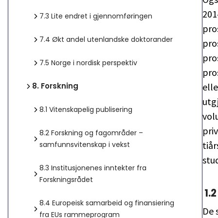
201
7.3
Lite endret i gjennomføringen
pro
7.4
Økt andel utenlandske doktorander
pro
pro
7.5
Norge i nordisk perspektiv
pro
elle
8.
Forskning
utg
8.1
Vitenskapelig publisering
vol
pri
8.2
Forskning og fagområder –
tiå
samfunnsvitenskap i vekst
stu
8.3
Institusjonenes inntekter fra
Forskningsrådet
1.
8.4
Europeisk samarbeid og finansiering
De 
fra EUs rammeprogram