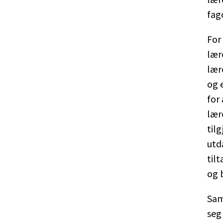
fag
For
lær
lær
og 
for
lær
tilg
utd
tilt
og b
Sam
seg