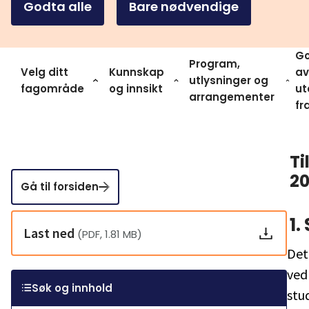
Godta alle
Bare nødvendige
Go
Program,
Velg ditt
Kunnskap
av
utlysninger og
fagområde
og innsikt
ut
arrangementer
fr
Ti
2
Gå til forsiden
1.
Last ned
(PDF, 1.81 MB)
Det
ved
Søk og innhold
stu