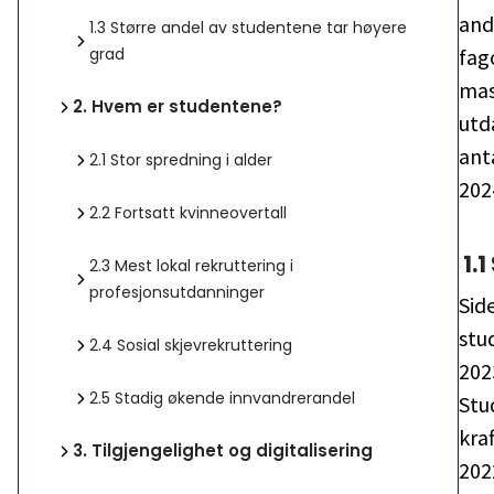
and
1.3
Større andel av studentene tar høyere
grad
fag
mas
2.
Hvem er studentene?
utd
ant
2.1
Stor spredning i alder
202
2.2
Fortsatt kvinneovertall
1.1
2.3
Mest lokal rekruttering i
profesjonsutdanninger
Sid
stu
2.4
Sosial skjevrekruttering
2023
2.5
Stadig økende innvandrerandel
Stu
kra
3.
Tilgjengelighet og digitalisering
2022