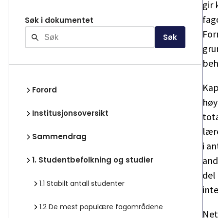
gir
fag
Søk i dokumentet
For
Søk
gru
beh
Kap
Forord
høy
Institusjonsoversikt
tot
lær
Sammendrag
i an
and
1.
Studentbefolkning og studier
del
1.1
Stabilt antall studenter
int
1.2
De mest populære fagområdene
Net