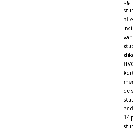
og 
stu
all
ins
var
stu
sli
HVO
kor
mer
de 
stu
and
14 
stu