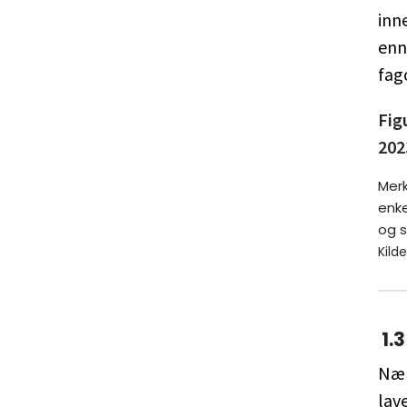
inn
enn
fag
Fig
202
Merk
enk
og s
Kilde
1.
Nær
lave