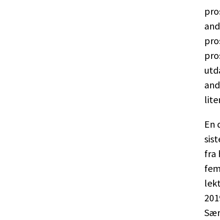
pro
and
pro
pro
utd
and
lit
En 
sis
fra
fem
lek
201
Sær