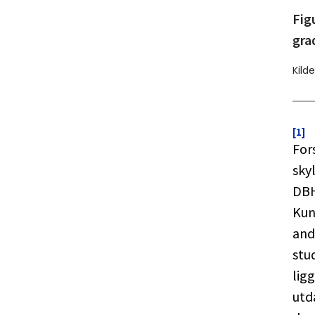
Fig
gra
Kild
[1]
For
sky
DBH
Kun
and
stu
lig
utd