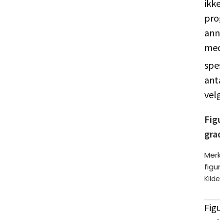
ikk
pro
ann
med
spe
anta
vel
Fig
gra
Merk
figu
Kild
Fig