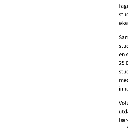
fag
stu
øke
Sam
stud
en 
25 
stu
med
inn
Vol
utda
lær