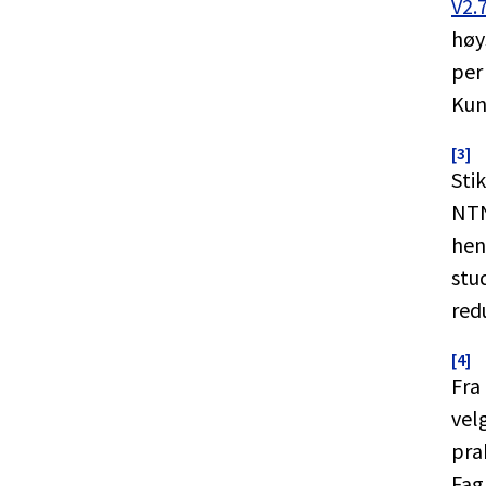
V2.
høy
per
Kun
[3]
Sti
NTN
hen
stu
red
[4]
Fra
vel
pra
Fag