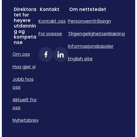
Direktora
Kontakt
Om nettstedet
tet for
høyere
Kontakt oss
Personvernfråsegn
utdannin
g og
For presse
Tilgjengelighetserklæring
kompeta
nse
Informasjonskapsler
Om oss
English site
Hva gjør vi
Jobb hos
oss
Aktuelt fra
oss
Nyhetsbrev