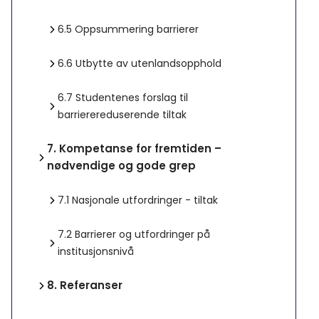
6.5
Oppsummering barrierer
6.6
Utbytte av utenlandsopphold
6.7
Studentenes forslag til
barrierereduserende tiltak
7.
Kompetanse for fremtiden –
nødvendige og gode grep
7.1
Nasjonale utfordringer - tiltak
7.2
Barrierer og utfordringer på
institusjonsnivå
8.
Referanser