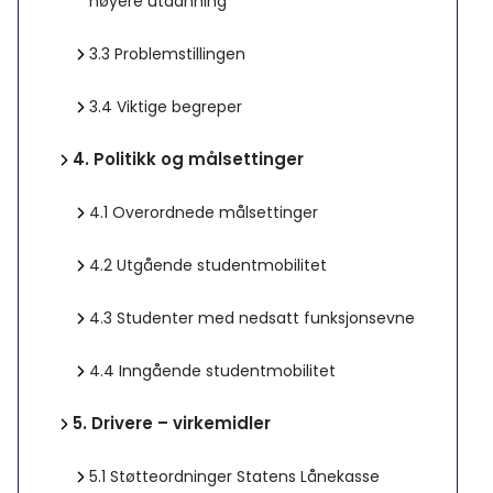
høyere utdanning
3.3
Problemstillingen
3.4
Viktige begreper
4.
Politikk og målsettinger
4.1
Overordnede målsettinger
4.2
Utgående studentmobilitet
4.3
Studenter med nedsatt funksjonsevne
4.4
Inngående studentmobilitet
5.
Drivere – virkemidler
5.1
Støtteordninger Statens Lånekasse