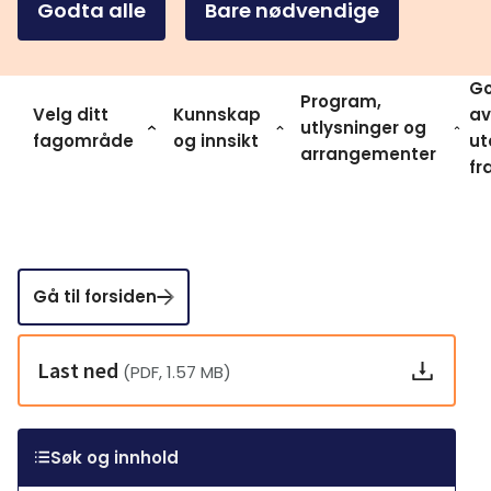
Godta alle
Bare nødvendige
Go
Program,
Velg ditt
Kunnskap
av
utlysninger og
fagområde
og innsikt
ut
arrangementer
fr
Gå til forsiden
Last ned
(PDF, 1.57 MB)
Søk og innhold