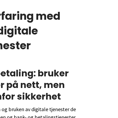
rfaring med
igitale
nester
etaling: bruker
er på nett, men
for sikkerhet
n og bruken av digitale tjenester de
len og bank- og betalingstjenester