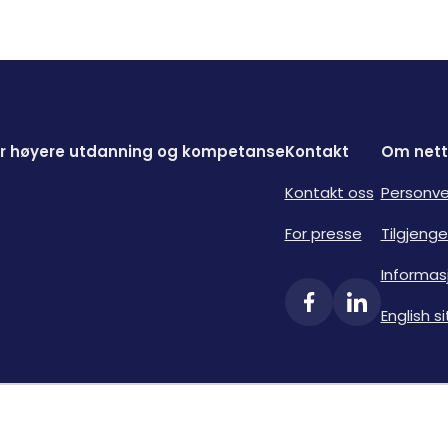
for høyere utdanning og kompetanse
Kontakt
Om nett
Kontakt oss
Personve
For presse
Tilgjenge
Informas
English si