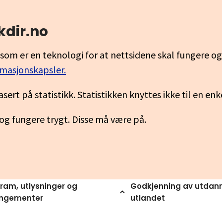
kdir.no
som er en teknologi for at nettsidene skal fungere o
rmasjonskapsler.
asert på statistikk. Statistikken knyttes ikke til en en
 og fungere trygt. Disse må være på.
ram, utlysninger og
Godkjenning av utdann
angementer
utlandet