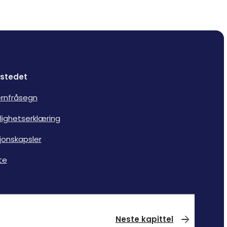
stedet
rnfråsegn
lighetserklæring
jonskapsler
te
Neste kapittel