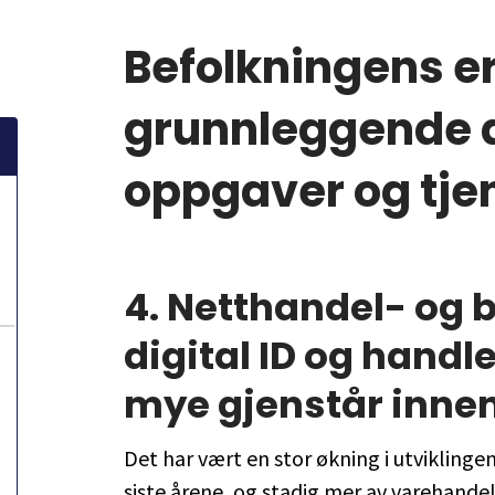
Befolkningens e
grunnleggende d
oppgaver og tje
4.
Netthandel- og b
digital ID og handl
mye gjenstår innen
Det har vært en stor økning i utviklinge
siste årene, og stadig mer av varehande