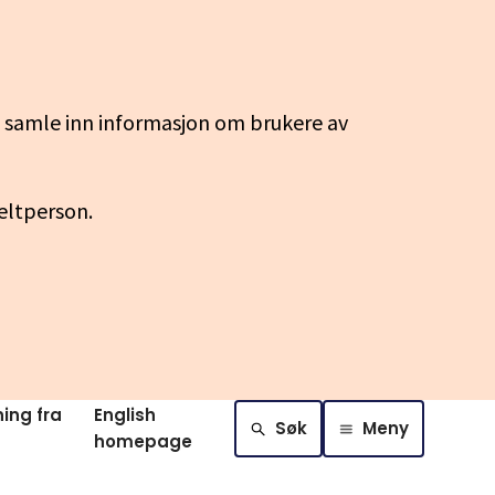
g samle inn informasjon om brukere av
keltperson.
ing fra
English
Søk
Meny
homepage