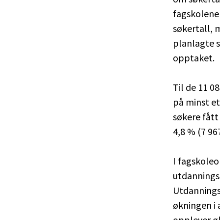
fagskolene 
søkertall, 
planlagte s
opptaket.
Til de 11 0
på minst et
søkere fåt
4,8 % (7 967
I fagskoleo
utdannings
Utdannings
økningen i 
opplever øk