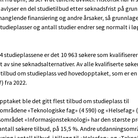
avlyser en del studietilbud etter søknadsfrist på grun
manglende finansiering og andre årsaker, så grunnlage
tudieplasser og antall studier endrer seg normalt i lø
84 studieplassene er det 10 963 søkere som kvalifiserer
t av sine søknadsalternativer. Av alle kvalifiserte søke
t tilbud om studieplass ved hovedopptaket, som er en
) fra 2022.
pptaket ble det gitt flest tilbud om studieplass til
områdene «Teknologiske fag» (4 590) og «Helsefag» (
området «Informasjonsteknologi» har den største pr
antall søkere tilbud, på 15,5 %. Andre utdanningsom
ning i antall tilbud, i tillegg til «Helsefag» og «Tekn