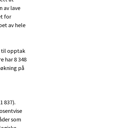
n av lave
t for
pet av hele
 til opptak
re har 8 348
 økning på
1 837).
osentvise
råder som
ologiske