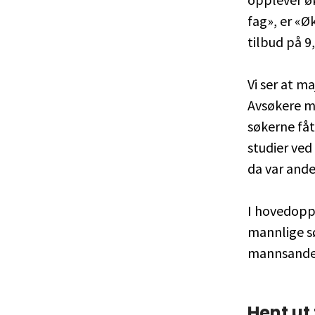
fag», er «Ø
tilbud på 9
Vi ser at ma
Avsøkere me
søkerne fåt
studier ved
da var and
I hovedoppt
mannlige sø
mannsandel
Hent ut 