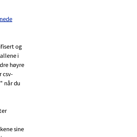
dnede
fisert og
allene i
edre høyre
r csv-
" når du
ter
kene sine