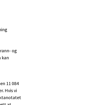
ning
Brann- og
m kan
en 11 084
. Hvis vi
aktanotatet
sett at