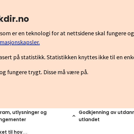
kdir.no
som er en teknologi for at nettsidene skal fungere o
rmasjonskapsler.
asert på statistikk. Statistikken knyttes ikke til en en
 og fungere trygt. Disse må være på.
ram, utlysninger og
Godkjenning av utdann
angementer
utlandet
Hovedopptaket til hoyere yrkesfaglig utdanning ved fagskoler mai 2023