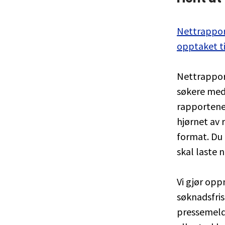
Nettrappor
opptaket ti
Nettrapport
søkere med 
rapportene
hjørnet av 
format. Du
skal laste n
Vi gjør opp
søknadsfris
pressemeld