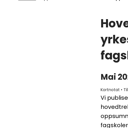
Hove
yrke
fags
Mai 20
Kortnotat
•
Ti
Vi publi
hovedtrek
oppsumme
fagskole