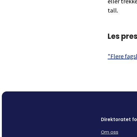
eller trekk
tall.
Les pre
"Flere fags
Direktoratet 
Om oss