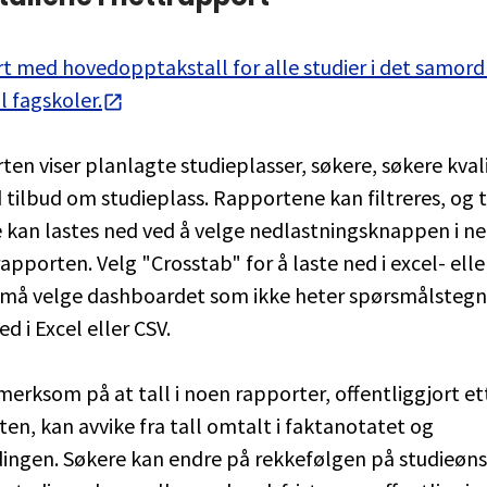
t med hovedopptakstall for alle studier i det samor
l fagskoler.
en viser planlagte studieplasser, søkere, søkere kvali
tilbud om studieplass. Rapportene kan filtreres, og t
 kan lastes ned ved å velge nedlastningsknappen i n
rapporten. Velg "Crosstab" for å laste ned i excel- elle
 må velge dashboardet som ikke heter spørsmålstegn
ed i Excel eller CSV.
merksom på at tall i noen rapporter, offentliggjort et
ten, kan avvike fra tall omtalt i faktanotatet og
ingen. Søkere kan endre på rekkefølgen på studieøns