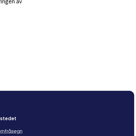
ringen av
stedet
rnfråsegn