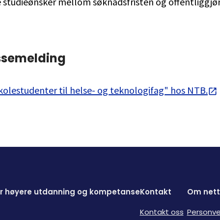
e studieønsker mellom søknadsfristen og offentliggjø
ssemelding
kolestudenter til helse- og teknologifag" hos NTB.
for høyere utdanning og kompetanse
Kontakt
Om nett
Kontakt oss
Personve