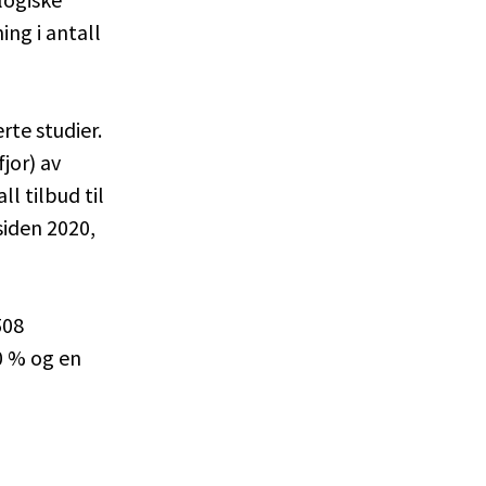
ng i antall
rte studier.
jor) av
l tilbud til
siden 2020,
508
0 % og en