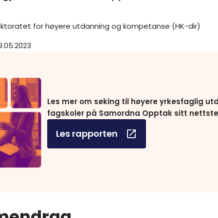
ektoratet for høyere utdanning og kompetanse (HK-dir)
9.05.2023
Les mer om søking til høyere yrkesfaglig u
fagskoler på Samordna Opptak sitt nettste
Les rapporten
mendrag