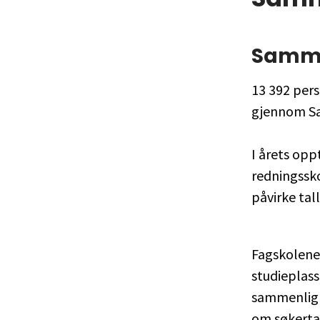
Samm
13 392 pers
gjennom S
I årets opp
redningssk
påvirke tal
Fagskolene
studieplass
sammenligne
om søkertall