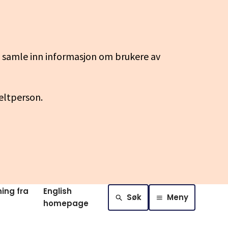
g samle inn informasjon om brukere av
keltperson.
ing fra
English
Søk
Meny
homepage