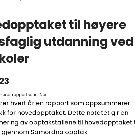
dopptaket til høyere
sfaglig utdanning ved
koler
23
lhører rapportserie
:
Nei
serer hvert år en rapport som oppsummerer
k for hovedopptaket. Dette notatet gir en
ring av opptakstallene til hovedopptaket t
r gjennom Samordna opptak.