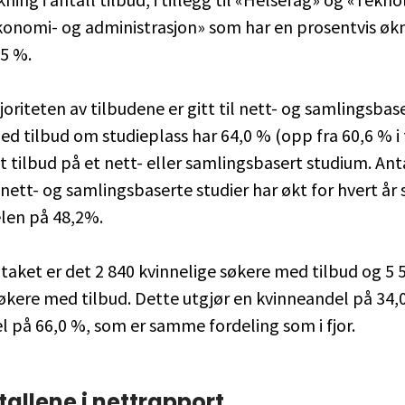
konomi- og administrasjon» som har en prosentvis økni
,5 %.
joriteten av tilbudene er gitt til nett- og samlingsbase
d tilbud om studieplass har 64,0 % (opp fra 60,6 % i f
t tilbud på et nett- eller samlingsbasert studium. Antal
 nett- og samlingsbaserte studier har økt for hvert år 
elen på 48,2%.
aket er det 2 840 kvinnelige søkere med tilbud og 5 
kere med tilbud. Dette utgjør en kvinneandel på 34,
 på 66,0 %, som er samme fordeling som i fjor.
tallene i nettrapport