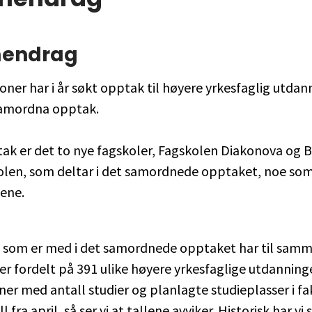
endrag
oner har i år søkt opptak til høyere yrkesfaglig utdan
amordna opptak.
tak er det to nye fagskoler, Fagskolen Diakonova og 
olen, som deltar i det samordnede opptaket, noe so
lene.
 som er med i det samordnede opptaket har til samm
er fordelt på 391 ulike høyere yrkesfaglige utdanninger
r med antall studier og planlagte studieplasser i f
 fra april, så ser vi at tallene avviker. Historisk har vi 