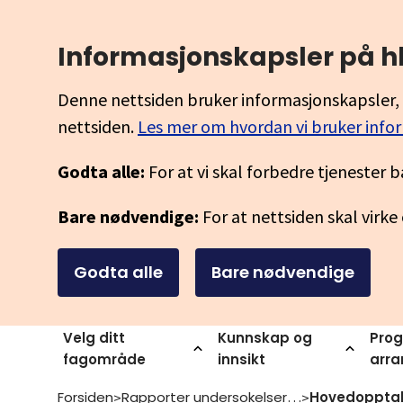
Informasjonskapsler på h
Denne nettsiden bruker informasjonskapsler, 
nettsiden.
Les mer om hvordan vi bruker info
Godta alle:
For at vi skal forbedre tjenester b
Bare nødvendige:
For at nettsiden skal virke
Godta alle
Bare nødvendige
Velg ditt
Kunnskap og
Prog
fagområde
innsikt
arr
Forsiden
Rapporter undersokelser og statistikk
>
>