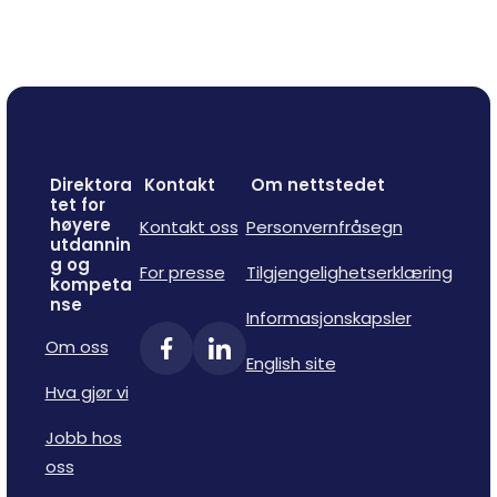
Direktora
Kontakt
Om nettstedet
tet for
høyere
Kontakt oss
Personvernfråsegn
utdannin
g og
For presse
Tilgjengelighetserklæring
kompeta
nse
Informasjonskapsler
Om oss
English site
Hva gjør vi
Jobb hos
oss