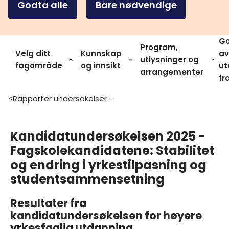
Godta alle
Bare nødvendige
Go
Program,
Velg ditt
Kunnskap
av
utlysninger og
fagområde
og innsikt
ut
arrangementer
fr
Rapporter undersokelser og statistikk
>
Kandidatundersøkelsen 2025 -
Fagskolekandidatene: Stabilitet
og endring i yrkestilpasning og
studentsammensetning
Resultater fra
kandidatundersøkelsen for høyere
yrkesfaglig utdanning,