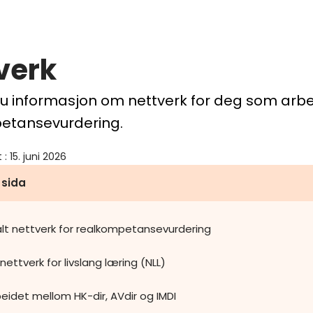
verk
du informasjon om nettverk for deg som arb
etansevurdering.
t
:
15. juni 2026
 sida
lt nettverk for realkompetansevurdering
nettverk for livslang læring (NLL)
idet mellom HK-dir, AVdir og IMDI