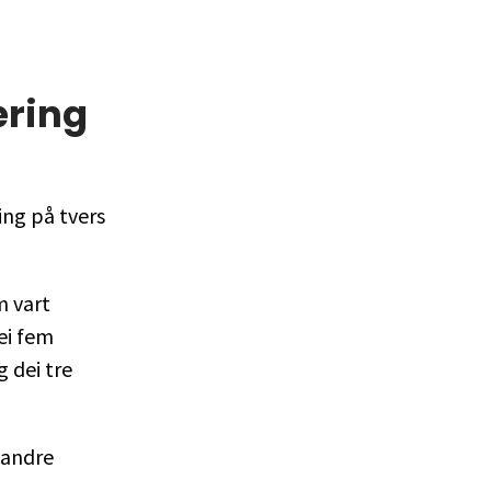
æring
ing på tvers
m vart
ei fem
 dei tre
i andre