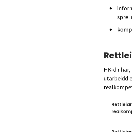
infor
spre 
kompe
Rettle
HK-dir har,
utarbeidd e
realkompet
Rettleia
realkom
Rettleia