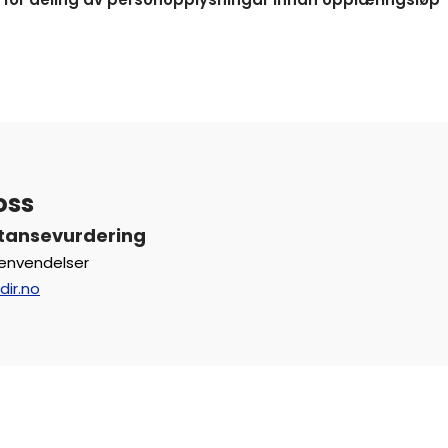
oss
tansevurdering
henvendelser
dir.no