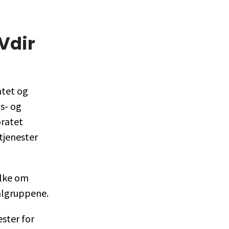
Vdir
ntet og
ds- og
oratet
tjenester
ylke om
ålgruppene.
ster for