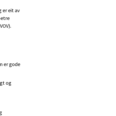
er eit av
betre
(VOV).
m er gode
ygt og
g