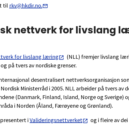
 til
rkv@hkdir.no.
sk nettverk for livslang l
tverk for livslang læring
(NLL) fremjer livslang lær
 og på tvers av nordiske grenser.
internasjonal desentralisert nettverksorganisasjon so
 Nordisk Ministerråd i 2005. NLL arbeider på tvers av d
ndene (Danmark, Finland, Island, Norge og Sverige) og
mråda i Norden (Åland, Færøyene og Grønland).
epresentert i
Valideringsnettverket
og i fleire av de