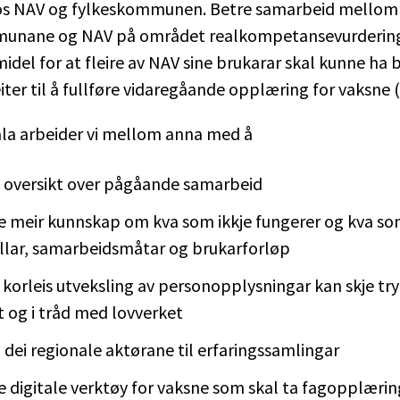
os NAV og fylkeskommunen. Betre samarbeid mellom
unane og NAV på området realkompetansevurdering 
emidel for at fleire av NAV sine brukarar skal kunne ha 
er til å fullføre vidaregåande opplæring for vaksne 
åla arbeider vi mellom anna med å
 oversikt over pågåande samarbeid
le meir kunnskap om kva som ikkje fungerer og kva so
lar, samarbeidsmåtar og brukarforløp
e korleis utveksling av personopplysningar kan skje tr
t og i tråd med lovverket
 dei regionale aktørane til erfaringssamlingar
le digitale verktøy for vaksne som skal ta fagopplærin