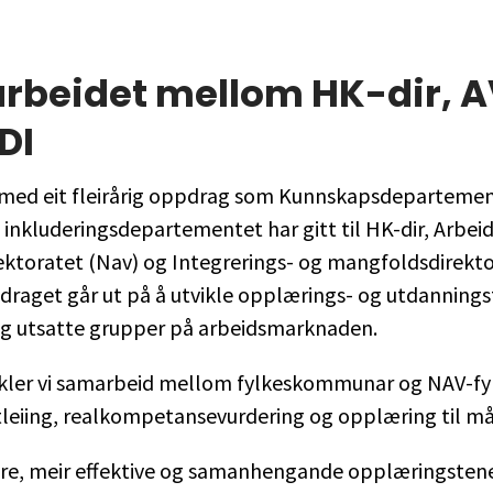
beidet mellom HK-dir, A
DI
r med eit fleirårig oppdrag som Kunnskapsdeparteme
 inkluderingsdepartementet har gitt til HK-dir, Arbei
ektoratet (Nav) og Integrerings- og mangfoldsdirekt
draget går ut på å utvikle opplærings- og utdannings
 og utsatte grupper på arbeidsmarknaden.
kler vi samarbeid mellom fylkeskommunar og NAV-f
ttleiing, realkompetansevurdering og opplæring til m
tre, meir effektive og samanhengande opplæringstene