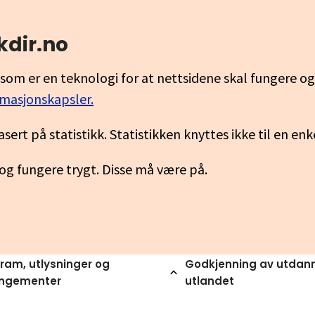
kdir.no
som er en teknologi for at nettsidene skal fungere o
rmasjonskapsler.
asert på statistikk. Statistikken knyttes ikke til en en
 og fungere trygt. Disse må være på.
ram, utlysninger og
Godkjenning av utdann
angementer
utlandet