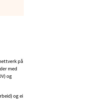
nettverk på
ider med
OV) og
rbeid) og ei