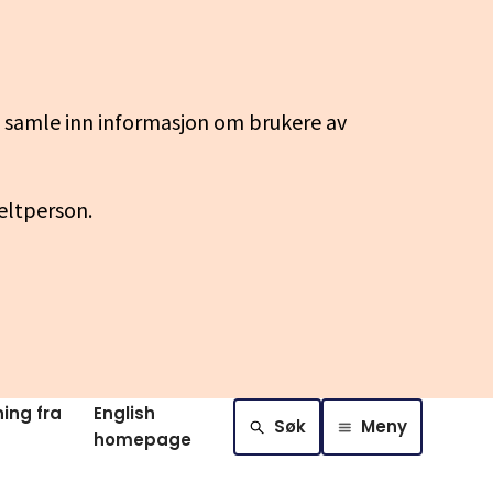
g samle inn informasjon om brukere av
keltperson.
ing fra
English
Søk
Meny
homepage