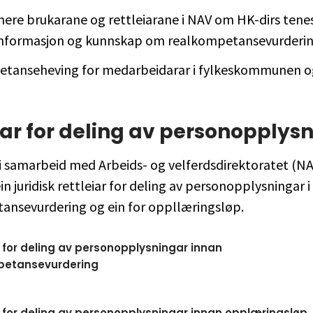
mere brukarane og rettleiarane i NAV om HK-dirs tene
informasjon og kunnskap om realkompetansevurderi
tanseheving for medarbeidarar i fylkeskommunen 
iar for deling av personopplys
 i samarbeid med Arbeids- og velferdsdirektoratet (NA
in juridisk rettleiar for deling av personopplysningar i
ansevurdering og ein for oppllæringsløp.
r for deling av personopplysningar innan
petansevurdering
r for deling av personopplysningar innan opplæringsløp