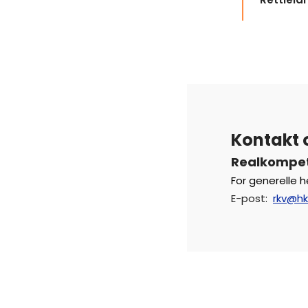
Kontakt 
Realkompe
For generelle 
E-post
:
rkv@hk