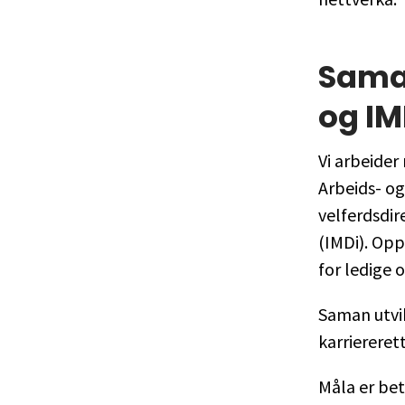
Samar
og IM
Vi arbeide
Arbeids- og
velferdsdir
(IMDi). Opp
for ledige
Saman utvi
karrierere
Måla er be