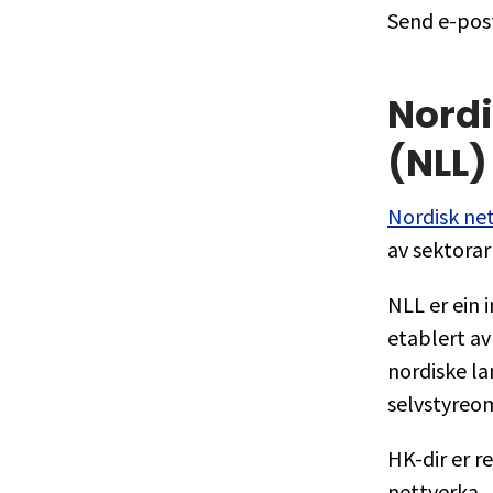
Send e-post
Nordi
(NLL)
Nordisk net
av sektorar
NLL er ein 
etablert av
nordiske la
selvstyreo
HK-dir er r
nettverka.