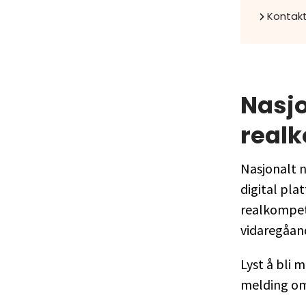
Kontakt
Nasjo
real
Nasjonalt n
digital pla
realkompet
vidaregåan
Lyst å bli 
melding om 