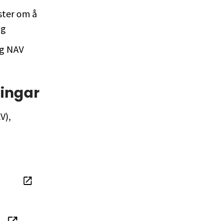
ster om å
ng
og NAV
ningar
V),