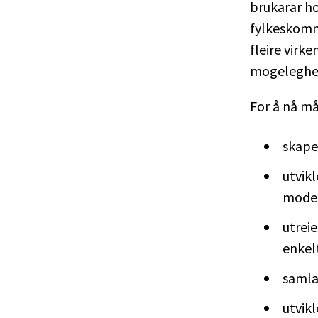
brukarar h
fylkeskomm
fleire virk
mogelegheit
For å nå m
skape
utvik
model
utrei
enkel
samla
utvik