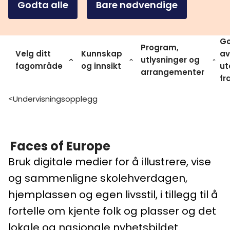
Godta alle
Bare nødvendige
Go
Program,
Velg ditt
Kunnskap
av
utlysninger og
fagområde
og innsikt
ut
arrangementer
fr
Undervisningsopplegg
>
Faces of Europe
Bruk digitale medier for å illustrere, vise
og sammenligne skolehverdagen,
hjemplassen og egen livsstil, i tillegg til å
fortelle om kjente folk og plasser og det
lokale og nasjonale nyhetsbildet.