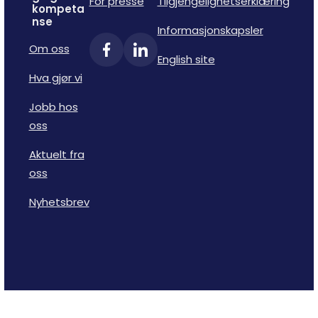
For presse
Tilgjengelighetserklæring
kompeta
nse
Informasjonskapsler
Om oss
English site
Hva gjør vi
Jobb hos
oss
Aktuelt fra
oss
Nyhetsbrev