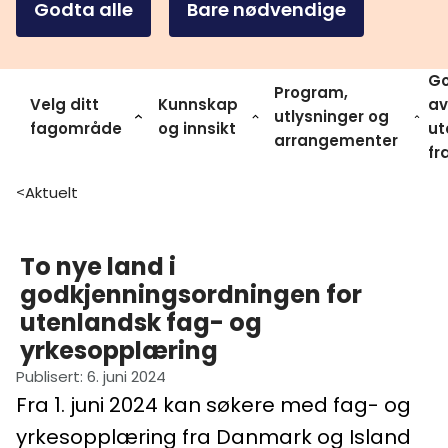
Godta alle
Bare nødvendige
Go
Program,
Velg ditt
Kunnskap
av
utlysninger og
fagområde
og innsikt
ut
arrangementer
fr
Aktuelt
>
To nye land i
godkjenningsordningen for
utenlandsk fag- og
yrkesopplæring
Publisert
:
6. juni 2024
Fra 1. juni 2024 kan søkere med fag- og
yrkesopplæring fra Danmark og Island