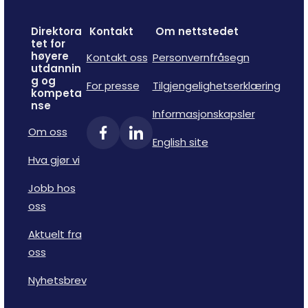
Direktora
Kontakt
Om nettstedet
tet for
høyere
Kontakt oss
Personvernfråsegn
utdannin
g og
For presse
Tilgjengelighetserklæring
kompeta
nse
Informasjonskapsler
Om oss
English site
Hva gjør vi
Jobb hos
oss
Aktuelt fra
oss
Nyhetsbrev